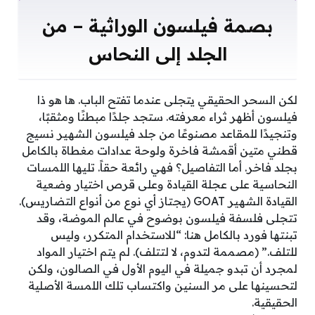
بصمة فيلسون الوراثية – من
الجلد إلى النحاس
لكن السحر الحقيقي يتجلى عندما تفتح الباب. ها هو ذا
فيلسون أظهر ثراء معرفته. ستجد جلدًا مبطنًا ومثقبًا،
وتنجيدًا للمقاعد مصنوعًا من جلد فيلسون الشهير نسيج
قطني متين أقمشة فاخرة ولوحة عدادات مغطاة بالكامل
بجلد فاخر. أما التفاصيل؟ فهي رائعة حقاً. تليها اللمسات
النحاسية على عجلة القيادة وعلى قرص اختيار وضعية
القيادة الشهير GOAT (يجتاز أي نوع من أنواع التضاريس).
تتجلى فلسفة فيلسون بوضوح في عالم الموضة، وقد
تبنتها فورد بالكامل هنا: “للاستخدام المتكرر، وليس
للتلف.” (مصممة لتدوم، لا لتتلف). لم يتم اختيار المواد
لمجرد أن تبدو جميلة في اليوم الأول في الصالون، ولكن
لتحسينها على مر السنين واكتساب تلك اللمسة الأصلية
الحقيقية.