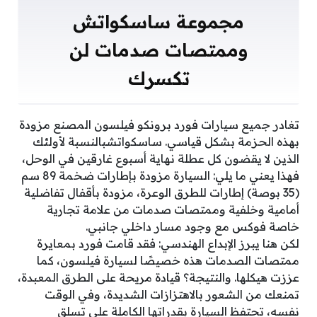
مجموعة ساسكواتش
وممتصات صدمات لن
تكسرك
تغادر جميع سيارات فورد برونكو فيلسون المصنع مزودة
بهذه الحزمة بشكل قياسي. ساسكواتشبالنسبة لأولئك
الذين لا يقضون كل عطلة نهاية أسبوع غارقين في الوحل،
فهذا يعني ما يلي: السيارة مزودة بإطارات ضخمة 89 سم
(35 بوصة) إطارات للطرق الوعرة، مزودة بأقفال تفاضلية
أمامية وخلفية وممتصات صدمات من علامة تجارية
خاصة فوكس مع وجود مسار داخلي جانبي.
لكن هنا يبرز الإبداع الهندسي: فقد قامت فورد بمعايرة
ممتصات الصدمات هذه خصيصًا لسيارة فيلسون، كما
عززت هيكلها. والنتيجة؟ قيادة مريحة على الطرق المعبدة،
تمنعك من الشعور بالاهتزازات الشديدة، وفي الوقت
نفسه، تحتفظ السيارة بقدراتها الكاملة على تسلق