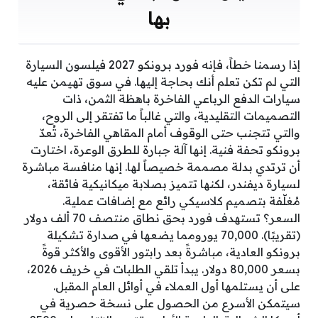
بها
إذا رسمنا خطاً، فإنه فورد برونكو 2027 فيلسون السيارة
التي لم تكن تعلم أنك بحاجة إليها. في سوق تهيمن عليه
سيارات الدفع الرباعي الفاخرة باهظة الثمن، ذات
التصميمات التقليدية، والتي غالباً ما تفتقر إلى الروح،
والتي تتجنب حتى الوقوف أمام المقاهي الفاخرة، تُعدّ
برونكو تحفة فنية. إنها آلة جبارة للطرق الوعرة، اختارت
أن ترتدي بدلة مصممة خصيصاً لها. إنها منافسة مباشرة
لسيارة ديفندر، لكنها تتميز بصلابة ميكانيكية فائقة،
مُغلّفة بتصميم كلاسيكي رائع مع إضافات عملية.
السعر؟ تستهدف فورد بحق نطاق منتصف 70 ألف دولار
(تقريبًا). 70,000 يورومما يضعها في صدارة تشكيلة
برونكو العادية، مباشرةً بعد رابتور الأقوى والأكثر قوةً
بسعر 80,000 دولار. يبدأ تلقي الطلبات في خريف 2026،
على أن يستلمها أول العملاء في أوائل العام المقبل.
سيتمكن الأسرع من الحصول على نسخة حصرية في