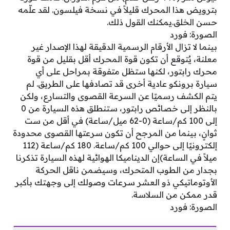
بترويض هذا المحرك قليلاً في نسخة فيلسون. لقد علّمه
حسن الخلق.يمكنك القول ذلك.
الصورة: فورد
بينما لا تزال الأرقام الرسمية الدقيقة لهذا الإصدار غير
معلنة، يُتوقع أن تكون قوة المحرك أقل بقليل من قوة
محرك رابتور، لكنها ستظل متفوقة بمراحل على أي
سيارة برونكو عادية أخرى قد تصادفها على الطريق. لم
يتم الكشف رسميًا عن السرعة القصوى والتسارع، ولكن
بالنظر إلى خصائص رابتور، ستنطلق هذه السيارة من 0
إلى 100 كم/ساعة (0-62 ميل/ساعة) في أقل من ست
ثوانٍ، بينما من المرجح أن تكون سرعتها القصوى محدودة
إلكترونيًا إلى حوالي 100 كم/ساعة. 180 كم/ساعة (112
ميلاً في الساعة)إن الديناميكا الهوائية لهذه السيارة تذكرنا
بجدار من الطوب المتحرك، وسيضمن ناقل الحركة
الأوتوماتيكي ذو العشر سرعات وصولك إلى وجهتك بأكبر
قدر ممكن من السلاسة.
الصورة: فورد