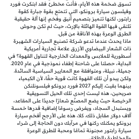
تسوق ضخمة هذه الأيام، فأنت مخطئ. فقد ابتكرت فورد
وفيلسون سيارة برونكو، التي تتمتع بقوة جبارة كقوة
رابتور، لكنها تتميز بتصميم أنيق وفخم. إنها آلة حقيقية
تلتقي فيها القوة الهائلة بالإرث، حيث لم تكن وحوش
الطرق الوعرة بهذه الأناقة من قبل.
ماذا يحدث عندما تدعو شركة تصنيع السيارات الشهيرة
ذات الشعار البيضاوي الأزرق علامة تجارية أمريكية
أسطورية للملابس والمعدات الخارجية لتناول القهوة؟ في
البداية، حصلنا على شاحنة إطفاء نموذجية في عام 2020.
جميلة، نبيلة، ومتوافقة مع المعايير السياسية السائدة.
ولكن يبدو أن تلك القهوة كانت قوية حقًا، لأن الكيمياء
بينهما بقيت. إليكم 2027 فورد برونكو فيلسونلنكن
صريحين، هذه ليست إحدى تلك الحيل التسويقية
الرخيصة حيث يضع المصنّع شعارًا جديدًا على المقاعد،
ويستبدل السجاد، ويفرض رسومًا إضافية قدرها خمسة
آلاف دولار مقابل ذلك. كلا، هذه على الأرجح أفخم سيارة
برونكو يمكنك ركنها في مرآبك دون الحاجة إلى شراء
سيارة رابتور مجنونة تمامًا ومحبة للطرق الوعرة
والمخاطرة بالطلاق.