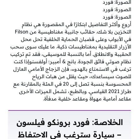
الصورة: فورد
الصورة: فورد
الصورة: فورد
أروع وأكثر التفاصيل ابتكارًا في المقصورة هي نظام
التخزين بلا شك. حقائب جانبية مغناطيسية من Filson
في الأبواب وعلى قضبان الحماية الخلفية تحل محل
الأزرار التقليدية بمغناطيسات ذكية. ما عليك سوى سحب
الحقيبة والانطلاق. أما بالنسبة للموسيقى، فقد تم تركيب
نظام صوتي فائق الجودة. بانج & أمبير؛ أولفسنوإذا كنت
ترغب في الاستمتاع بالهدوء، فإن الزجاج الأمامي العازل
للصوت سيساعدك، حيث يقلل من هبات الرياح
المحسوسة بنسبة تصل إلى 20 في المئة بالمقارنة مع
طراز 2021 القياسي. وبالطبع، تشمل الميزات الأخرى
مقاعد أمامية مهواة ومقاعد خلفية مدفأة.
الخلاصة: فورد برونكو فيلسون
– سيارة سترغب في الاحتفاظ