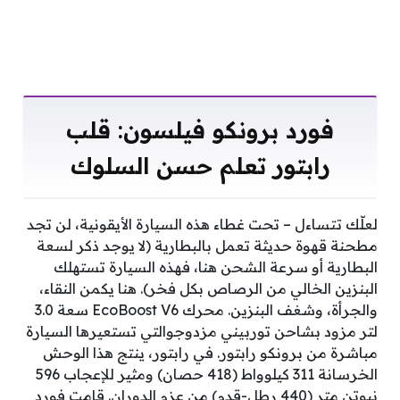
فورد برونكو فيلسون: قلب
رابتور تعلم حسن السلوك
لعلّك تتساءل – تحت غطاء هذه السيارة الأيقونية، لن تجد
مطحنة قهوة حديثة تعمل بالبطارية (لا يوجد ذكر لسعة
البطارية أو سرعة الشحن هنا، فهذه السيارة تستهلك
البنزين الخالي من الرصاص بكل فخر). هنا يكمن النقاء،
والجرأة، وشغف البنزين. محرك EcoBoost V6 سعة 3.0
لتر مزود بشاحن توربيني مزدوجوالتي تستعيرها السيارة
مباشرة من برونكو رابتور. في رابتور، ينتج هذا الوحش
الخرسانة 311 كيلوواط (418 حصان) ومثير للإعجاب 596
نيوتن متر (440 رطل-قدم) من عزم الدوران. قامت فورد