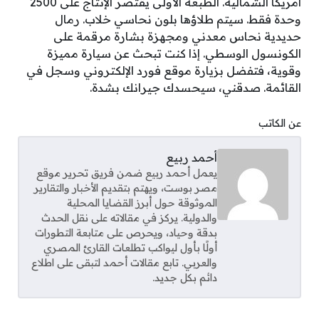
أمريكا الشمالية. الطبعة الأولى يقتصر الإنتاج على 2500
وحدة فقط. سيتم طلاؤها بلون نحاسي خلاب. رمال
حديدية نحاس معدني ومجهزة بشارة مرقمة على
الكونسول الوسطي. إذا كنت تبحث عن سيارة مميزة
وقوية، فتفضل بزيارة موقع فورد الإلكتروني وسجل في
القائمة. صدقني، سيحسدك جيرانك بشدة.
عن الكاتب
أحمد ربيع
يعمل أحمد ربيع ضمن فريق تحرير موقع
مصر بوست، ويهتم بتقديم الأخبار والتقارير
الموثوقة حول أبرز القضايا المحلية
والدولية. يركز في مقالاته على نقل الحدث
بدقة وحياد، ويحرص على متابعة التطورات
أولًا بأول ليواكب تطلعات القارئ المصري
والعربي. تابع مقالات أحمد لتبقى على اطلاع
دائم بكل جديد.