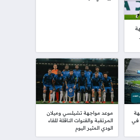
هة
هة
موعد مواجهة تشيلسي وميلان
 في
المرتقبة والقنوات الناقلة للقاء
الودي المثير اليوم