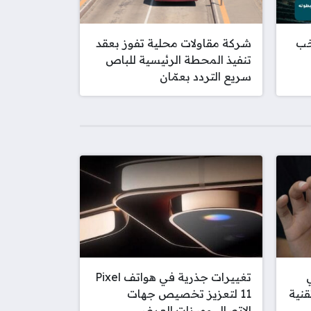
خب
شركة مقاولات محلية تفوز بعقد
تنفيذ المحطة الرئيسية للباص
سريع التردد بعمّان
Ren في
تغييرات جذرية في هواتف Pixel
نية
11 لتعزيز تخصيص جهات
الاتصال وميزات العرض