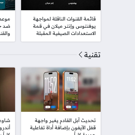
قائمة القنوات الناقلة لمواجهة
موعد 
يوفنتوس وإنتر ميلان في قمة
ضد ج
الاستعدادات الصيفية المقبلة
والقنو
تقنية
تحديث آبل القادم يغير واجهة
شاوم
قفل الآيفون بإضافة أداة تفاعلية
أندرو
جديدة كلياً
كلياً