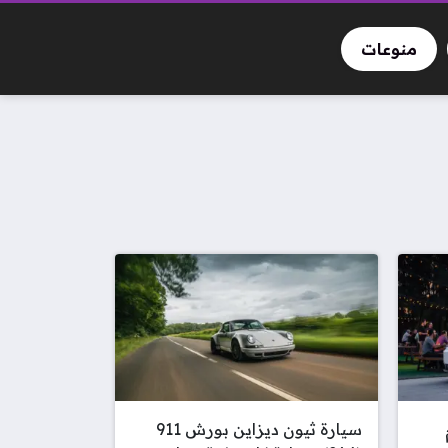
منوعات
سيارة ثيون ديزاين بورش 911