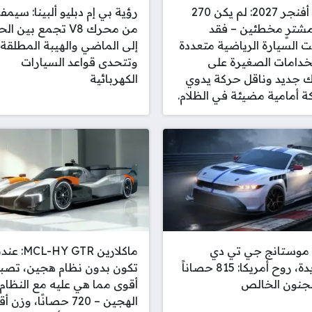
جيب أفنجر 2027: لم يكن 270
رؤية بي إم دبليو ألبينا: سيمف
شترٍ مخطئين – فقد
من محرك V8 تجمع بين ا
السيارة الرياضية متعددة
إلى الماضي والهيبة المطلقة
خدامات الصغيرة على
وتتحدى قواعد السيارات
 جديد وناقل حركة يدوي
الكهربائية
 أمامية مضيئة في الظلام.
 موستانج جي تي دي
ماكلارين MCL-HY GTR
الجديدة، روح أمريكا: 815 حصاناً
تكون بدون نظام هجين، تصب
لجنون الخالص
أقوى مما هي عليه مع النظام
الهجين – 720 حصانًا، وزن 