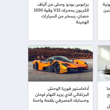
ونية
برابوس بودو: وحش من ألياف
لحنين
الكربون بمحرك V12 وقوة 1000
حصان، يسخر من السيارات
الهجينة
: عندما
أداماستور فوريا: الوحش
ح
البرتغالي الذي يريد التهام لومان
وحسابك المصرفي بلقمة واحدة
أقل