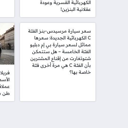
الكهربائية القسرية وعودة
عقلانية البنزين!
سعر سيارة مرسيدس-بنز الفئة
C الكهربائية الجديدة: سعرها
مماثل لسعر سيارة بي إم دبليو
الفئة الخامسة – هل ستتمكن
شتوتغارت من إقناع المشترين
بأن الفئة C هي مرة أخرى فئة
خاصة بها؟
الأسط
طن مز
صفحات: