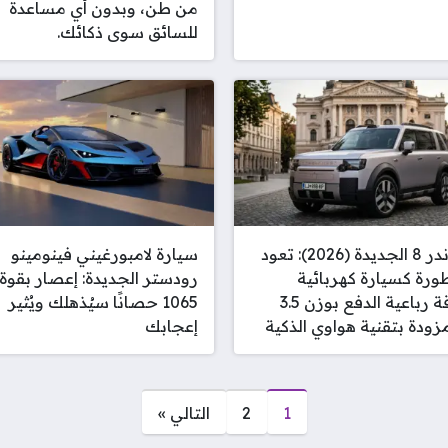
من طن، وبدون أي مساعدة
للسائق سوى ذكائك.
فريلاندر 8 الجديدة (2026): تعود
سيارة لامبورغيني فينومينو
ورة كسيارة كهربائية
رودستر الجديدة: إعصار بقوة
عملاقة رباعية الدفع بوزن 3.5
1065 حصانًا سيُذهلك ويُثير
ودة بتقنية هواوي الذكية
إعجابك
1
2
التالي »