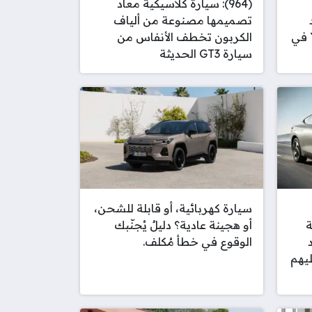
(964): سيارة كلاسيكية معاد
تصميمها مصنوعة من ألياف
النهائي لسيارة تسلا موديل Y في
الكربون تخطف الأنفاس من
سيارة GT3 الحديثة
سيارة كهربائية، أو قابلة للشحن،
ة
أو هجينة عادية؟ دليلٌ يُجنّبك
الوقوع في خطأ مُكلف.
ليهم