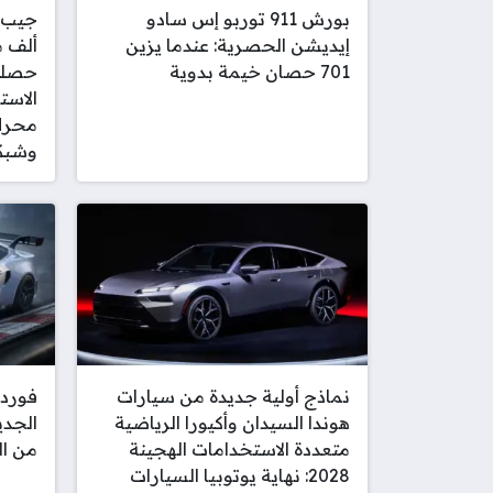
بورش 911 توربو إس سادو
إيديشن الحصرية: عندما يزين
ألف م
701 حصان خيمة بدوية
حصلت 
الاست
محرك
وشبكة
نماذج أولية جديدة من سيارات
فورد
هوندا السيدان وأكيورا الرياضية
متعددة الاستخدامات الهجينة
من ا
2028: نهاية يوتوبيا السيارات