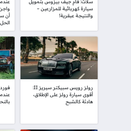
سلات: قام جيف بيزوس بتمويل
عندم
سيارة كهربائية للمزارعين –
والنتيجة عبقرية!
أن سي
الحل 
رولز رويس سبيكتر سيريز II:
أقوى سيارة رولز على الإطلاق،
عندما
هادئة كالشبح
بالنح