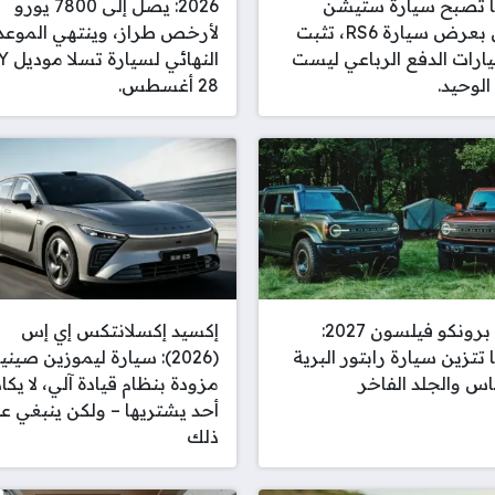
ا تصبح سيارة ستيشن
2026: يصل إلى 7800 يورو
واجن بعرض سيارة RS6، تثبت
لأرخص طراز، وينتهي الموعد
ارات الدفع الرباعي ليست
الوحيد.
28 أغسطس.
فورد برونكو فيلسون 2027:
إكسيد إكسلانتكس إي إس
 تتزين سيارة رابتور البرية
(2026): سيارة ليموزين صيني
اس والجلد الفاخر
مزودة بنظام قيادة آلي، لا يكاد
أحد يشتريها – ولكن ينبغي ع
ذلك