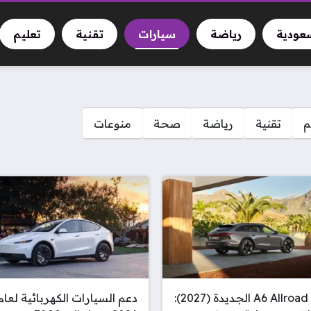
سعودية
رياضة
سيارات
تقنية
تعليم
م
تقنية
رياضة
صحة
منوعات
أودي A6 Allroad الجديدة (2027):
دعم السيارات الكهربائية لعام