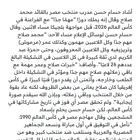
أشاد حسام حسن مدرب منتخب مصر بالقائد محمد
صلاح وقال إنه يملك دورًا “مهمًا جدًا” مع الفراعنة في
كأس العالم 2026، قبل مواجهة بلجيكا مساء الاثنين. وقال
حسام حسن لوسائل الإعلام مساء الأحد: “محمد صلاح
مهم جدًا وكل اللاعبين مهمون وكذلك عمر (مرموش)
وتريزيغيه وكل اللاعبين المعروفون، وحتى حمزة عبد
الكريم. لدي ثقة كبيرة في كل اللاعبين في التشكيلة البالغ
عددهم 26 لاعبًا”. وأضاف: “خبرات صلاح وعمر مهمة مع
باقي زملائهم. صلاح مهم جدًا ومؤثر في التشكيلة داخل
الملعب وخارجه، وأتمنى أن يقدم دورًا فنيًا كبيرًا. في كأس
إفريقيا كان صلاح يعاني من بعض الظروف لكنه عاد بقوة
من خلال المنتخب وباقي زملائه، وبإذن الله سيقدم صورة
إيجابية”. ولم تحقق مصر أي فوز في تاريخ مشاركاتها في
كأس العالم، لكن حسام حسن يحلم بإسعاد
المشجعين. وقال مهاجم مصر في كأس العالم 1990:
“نأمل في التوفيق في أول مباراة ونسعد الجماهير
المصرية والعربية وسنلعب ضد منتخب كبير وهو من
المنتخبات المصنفة في العالم وبلجيكا لها كل التقدير،