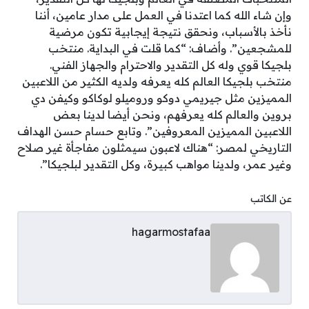
وإن شاء الله كما اعتدنا في العمل على مدار عامين، أننا
نأخذ بالأسباب، ونحقق نتيجة إيجابية تكون مرضية
للمشجعين”. وأضاف: “كما قلت في البداية. منتخب
بلجيكا قوي وله كل التقدير والاحترام والجهاز الفني.
منتخب بلجيكا العالم كله يعرفه ولديه الكثير من اللاعبين
المميزين مثل جيريمي دوكو وروميلو لوكاكو وكيفن دي
بروين والعالم كله يعرفهم، ونحن أيضا لدينا بعض
اللاعبين المميزين المعروفين”. وتابع حسام حسن الهداف
التاريخي لمصر: “هناك لاعبون سيمثلون مفاجأة غير صلاح
وغير عمر، ولدينا مواهب كبيرة، وكل التقدير لبلجيكا”.
عن الكاتب
hagarmostafaa