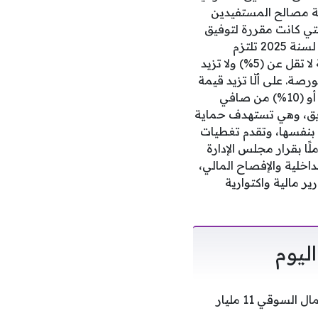
عاية مصالح المستفيدين
لتي كانت مقررة لتوفيق
الأوضاع في الثالث من يونيو الجاري.ووفقًا للقرار السابق من مجلس إدارة الهيئة رقم (266) لسنة 2025 تلتزم
صناديق التأمين الحكومية التي يزيد حجم استثماراتها على 100 مليون جنيه باستثمار نسبة لا تقل عن (5%) ولا تزيد
ورصة. على ألّا تزيد قيمة
الأموال المستثمرة في وثائق صندوق الاستثمار الواحد على (5%) من جملة أموال الصندوق أو (10%) من صافي
ثمار، أيهما أقل.ويبلغ عدد صناديق التأمين الحكومية حاليًا 6 صناديق، وهي تستهدف حماية
ا بنفسها، وتقدم تغطيات
لًا بقرار مجلس الإدارة
بة الداخلية والإفصاح المالي،
ير مالية واكتوارية
ارتفعت مؤشرات البورصة المصرية بختام تعاملات اليوم الاثنين 15- 6- 2026، وربح رأس المال السوقي 11 مليار