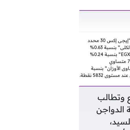
وصعد مؤشر “إيجي إكس 30” بنسبة 0.6% ليغلق عند مستوى 52306 نقطة، وصعد مؤشر “إيجى إكس 30 محدد
الأوزان” بنسبة 0.75% ليغلق عند مستوى 64167 نقطة، وقفز مؤشر “إيجي إكس 30 للعائد الكلى” بنسبة 0.63%
ليغلق عند مستوى 24388 نقطة، وصعد مؤشر الأسهم منخفضة التقلبات السعرية “EGX35-LV” بنسبة 0.24%
ليغلق عند مستوى 6065 نقطة.وصعد مؤشر الشركات المتوسطة والصغيرة “إيجي إكس 70 متساوي
% ليغلق عند مستوى 15447 نقطة، وصعد مؤشر “إيجى إكس 100 متساوى الأوزان” بنسبة
ع وتطالب
الدواجن
لسيد،