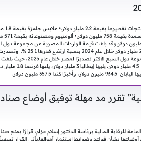
• وقود وزي
بقيمة 982 م
خلال عام 2025 مقابل 20.3 مليار دولار خلال ع
الأمريكية قائمة أعلى مجموعة دول السب
13 مليار دولار، يليها ألمانيا 4.5 مل
الية” تقرر مد مهلة توفيق أوضاع صنادي
عامة للرقابة المالية برئاسة الدكتور إسلام عزام، قرارًا بمنح صنا
 أوضاعها بشأن قواعد وضوابط استثمار أموالها.يأتي القرار تسهيلً