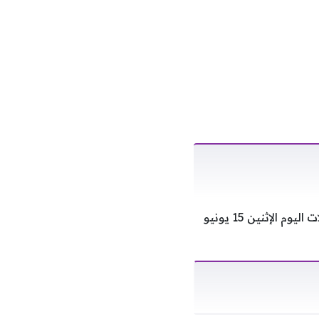
سعر جرام الذهب، شهدت أسعار الذهب في الصاغة تراجعًا بنحو 20 جنيهًا خلال ختام تعاملات اليوم الإثنين 15 يونيو