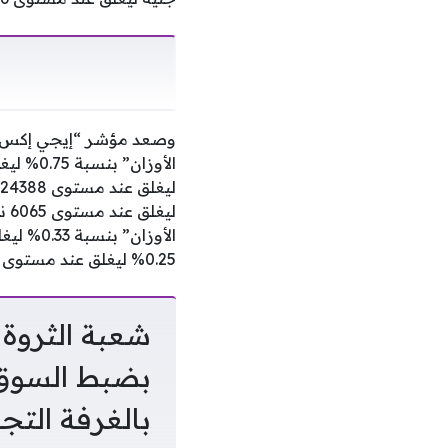
0.25% ليغلق عند مستوى 21231 نقطة، وقفز مؤشر الشريعة الإسلامية بنسبة 0.86% ليغلق عند مستوى 5832 نقطة.
شعبة الثروة 
بضبط السوق 
بالغرفة التج