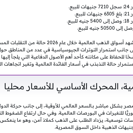
يع.
يع.
يع.
 جنيه للبيع.
توقع خبراء الاقتصاد أن تشهد أسواق الذهب العالمية خلا
 جانب استمرار التوترات الجيوسياسية في عدد من المناطق حول 
ًا للحفاظ على مكانته كأحد أهم الأصول الدفاعية التي يلجأ إليه
تمرار حالة التذبذب في أسعار الفائدة العالمية وتغير اتجاهات ا
لمية، المحرك الأساسي للأسعار محليا
 بشكل مباشر بـالسعر العالمي للأوقية، إلى جانب حركة الدولار
ريًّا للتغيرات في البورصات العالمية. وفي حال ارتفاع الضغوط التض
سات توسعية، يزداد الطلب على الذهب كملاذ آمن، وهو ما ينعكس 
نيهات الذهبية داخل السوق المصرية.