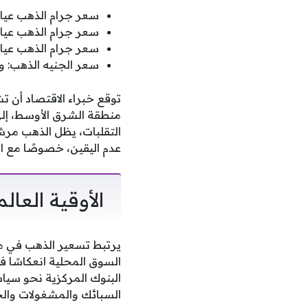
سعر جرام الذهب عيار 24: سجل 7210 جنيهات للب
سعر جرام الذهب عيار 21: بلغ 6305 جنيهات للب
سعر جرام الذهب عيار 18: وصل إلى 5400 جنيه للب
سعر الجنيه الذهب: وصل إلى 50500
منطقة الشرق الأوسط، إلى
التقلبات، يظل الذهب مرشح
عدم اليقين، خصوصًا مع اس
الأوقية العا
يرتبط تسعير الذهب في مصر
السوق المحلية انعكاسًا فو
البنوك المركزية نحو سيا
السبائك والمشغولات والج