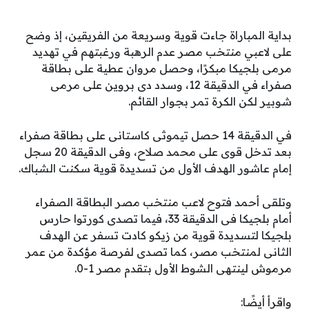
بداية المباراة جاءت قوية وسريعة من الفريقين، إذ وضح
على لاعبي منتخب مصر عدم الرهبة ورغبتهم في تهديد
مرمى بلجيكا مبكرًا، وحصل مروان عطية على بطاقة
صفراء في الدقيقة 12، وسدد دى بروين على مرمى
شوبير لكن الكرة تمر بجوار القائم.
في الدقيقة 14 حصل تيموثى كاستانى على بطاقة صفراء
بعد تدخل قوى على محمد صلاح، وفى الدقيقة 20 سجل
إمام عاشور الهدف الأول من تسديدة قوية سكنت الشباك.
وتلقى أحمد فتوح لاعب منتخب مصر البطاقة الصفراء
أمام بلجيكا فى الدقيقة 33، فيما تصدى كورتوا حارس
بلجيكا لتسديدة قوية من زيكو كادت تسفر عن الهدف
الثانى لمنتخب مصر، كما تصدى لفرصة مؤكدة من عمر
مرموش لينتهى الشوط الأول بتقدم مصر 1-0.
واقرأ أيضًا: