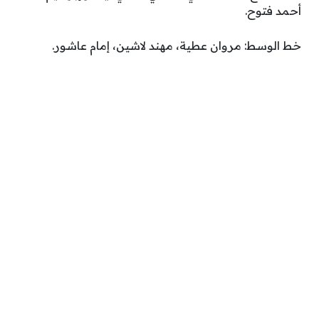
أحمد فتوح.
خط الوسط: مروان عطية، مهند لاشين، إمام عاشور.