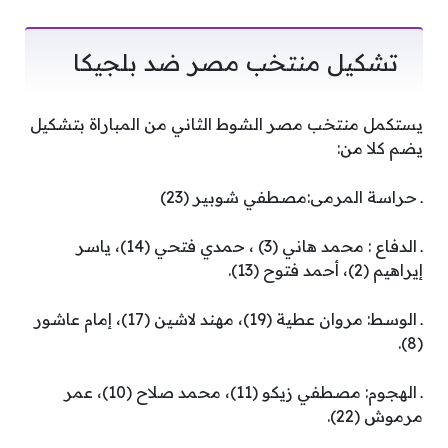
تشكيل منتخب مصر ضد بلجيكا
يستكمل منتخب مصر الشوط الثاني من المباراة بتشكيل
يضم كلا من:
ـ حراسة المرمى:مصطفي شوبير (23)
ـ الدفاع : محمد هاني (3) ، حمدي فتحي (14)، ياسر
إيراهيم (2)، أحمد فتوح (13).
ـ الوسط: مروان عطية (19)، مهند لاشين (17)، إمام عاشور
(8).
ـ الهجوم: مصطفي زيكو (11)، محمد صلاح (10)، عمر
مرموش (22).