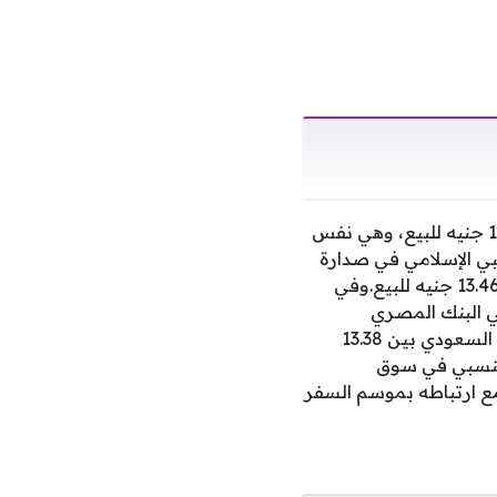
وسجل الريال السعودي في البنك الأهلي المصري وبنك مصر نحو 13.38 جنيه للشراء و13.45 جنيه للبيع، وهي نفس
ي.وجاء مصرف أبوظبي الإسلامي في صدارة
البنوك من حيث أعلى سعر للشراء والبيع، حيث سجل الريال السعودي 13.41 جنيه للشراء و13.46 جنيه للبيع.وفي
نيه للبيع، بينما سجل في البنك المصري
الخليجي (EG Bank) نحو 13.39 جنيه للشراء و13.45 جنيه للبيع.وتراوحت أسعار شراء الريال السعودي بين 13.38
ة من الاستقرار النسبي في سوق
 ارتباطه بموسم السفر