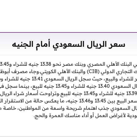
سعر الريال السعودي أمام الجنيه
الأسعار المسجلة في البنك التجاري الدولي (CIB) والبنك الأهلي الكويت
بنك نكست، بلغ سعر الريال السعودي 13.40 جنيه للشراء و13.45 ج
و13.41 جنيه، فيما تراوح سعر البيع بين 13.45 و13.46 جنيه، ما يعكس حال
ل السعودي جذب اهتمام شريحة واسعة من المواطنين، خاصة مع
ودية لأغراض العمل أو أداء مناسك العمرة والحج.