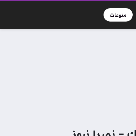
منوعات
مبر١ نيوز