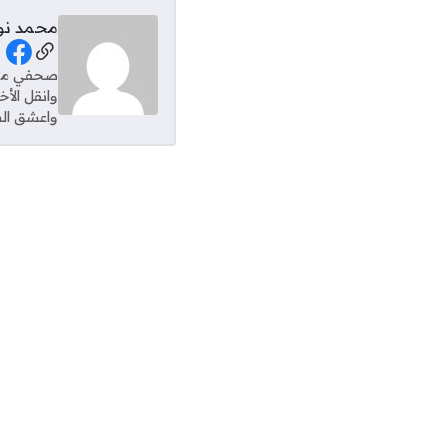
محمد نو
al Links
وانقل الأ
واعشق الس