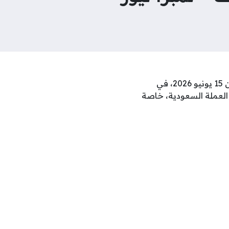
شهد سعر الريال السعودي استقرارًا ملحوظًا أمام الجنيه المصري خلال تعاملات اليوم الاثنين 15 يونيو 2026، في
 العملة السعودية، خاصة