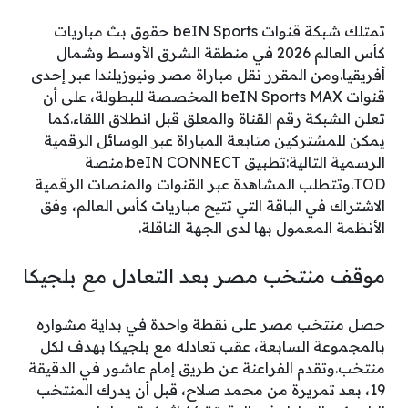
تمتلك شبكة قنوات beIN Sports حقوق بث مباريات
كأس العالم 2026 في منطقة الشرق الأوسط وشمال
أفريقيا.ومن المقرر نقل مباراة مصر ونيوزيلندا عبر إحدى
قنوات beIN Sports MAX المخصصة للبطولة، على أن
تعلن الشبكة رقم القناة والمعلق قبل انطلاق اللقاء.كما
يمكن للمشتركين متابعة المباراة عبر الوسائل الرقمية
الرسمية التالية:تطبيق beIN CONNECT.منصة
TOD.وتتطلب المشاهدة عبر القنوات والمنصات الرقمية
الاشتراك في الباقة التي تتيح مباريات كأس العالم، وفق
الأنظمة المعمول بها لدى الجهة الناقلة.
موقف منتخب مصر بعد التعادل مع بلجيكا
حصل منتخب مصر على نقطة واحدة في بداية مشواره
بالمجموعة السابعة، عقب تعادله مع بلجيكا بهدف لكل
منتخب.وتقدم الفراعنة عن طريق إمام عاشور في الدقيقة
19، بعد تمريرة من محمد صلاح، قبل أن يدرك المنتخب