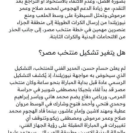
بصورة أفضل، وعدم الاكتفاء بالاستحواذ أو التراجع بعد
التقدم، مع زيادة الدعم الهجومي لمحمد صلاح وعمر
مرموش.وتمثل السيطرة على وسط الملعب ومنع
نيوزيلندا من إرسال الكرات الطويلة إلى منطقة الجزاء
عنصرين مهمين في خطة منتخب مصر، إلى جانب الحذر
من الالتحامات البدنية والكرات الثابتة.
هل يتغير تشكيل منتخب مصر؟
لم يعلن حسام حسن، المدير الفني للمنتخب، التشكيل
الذي سيخوض به مواجهة نيوزيلندا، إذ يُكشف التشكيل
الرسمي عادة قبل بداية المباراة بنحو ساعة.وكان منتخب
مصر قد بدأ لقاء بلجيكا بمصطفى شوبير في حراسة
المرمى، ورباعي دفاع يضم محمد هاني وياسر إبراهيم
وحمدي فتحي وأحمد فتوح.وشارك في الوسط مروان
عطية ومهند لاشين وإمام عاشور، بينما قاد الهجوم محمد
صلاح وعمر مرموش ومصطفى زيكو.وتتوقف أي
تغييرات في المباراة المقبلة على رؤية الجهاز الفني،
والحالة البدنية للاعبين، وطريقة اللعب التي سيعتمد عليها