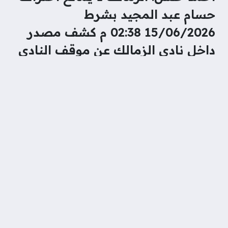
حسام عبد المجيد بشرط
15/06/2026 02:38 م كشف مصدر
داخل نادي الزمالك عن موقف النادي
من مستقبل مدافعه الشاب حسام
عبد المجيد، مؤكدًا أن الإدارة لا تمانع
رحيله للاحتراف الخارجي خلال
الموسم المقبل، ولكن بشرط وصول
عروض مناسبة من الناحية الفنية
وال
محمد نور
منذ شهرين
تصنيف
رياضة