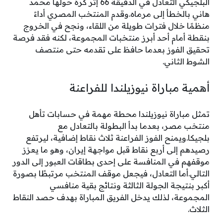
البلجيكي التعادل في الدقيقة 66 إثر كرة حولها محمد
هاني بالخطأ إلى مرماه.وقدم المنتخب المصري أداءً
منظمًا خلال فترات طويلة من اللقاء، ونجح في الخروج
بنقطة أمام أحد أبرز منتخبات المجموعة، لكنه فقد فرصة
تحقيق الفوز بعدما حافظ على تقدمه حتى منتصف
الشوط الثاني.
أهمية مباراة نيوزيلندا للفراعنة
تمثل مباراة نيوزيلندا محطة مهمة في حسابات تأهل
منتخب مصر، بعدما بدأ البطولة بالتعادل مع
بلجيكا.ويمنح الفوز الفراعنة ثلاث نقاط إضافية، ليرتفع
رصيدهم إلى أربع نقاط قبل مواجهة إيران، وهو ما يعزز
موقفهم في المنافسة على إحدى بطاقات العبور إلى الدور
التالي.أما التعادل، فيجعل موقف المنتخب مرتبطًا بصورة
أكبر بنتيجة الجولة الثالثة ونتائج بقية منافسي
المجموعة، لذلك يدخل الفريق المباراة بهدف حصد النقاط
الثلاث.