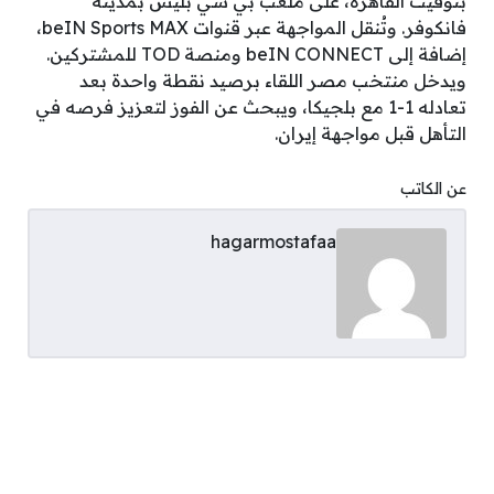
بتوقيت القاهرة، على ملعب بي سي بليس بمدينة
فانكوفر. وتُنقل المواجهة عبر قنوات beIN Sports MAX،
إضافة إلى beIN CONNECT ومنصة TOD للمشتركين.
ويدخل منتخب مصر اللقاء برصيد نقطة واحدة بعد
تعادله 1-1 مع بلجيكا، ويبحث عن الفوز لتعزيز فرصه في
التأهل قبل مواجهة إيران.
عن الكاتب
hagarmostafaa