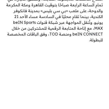
تمام الساعة الرابعة صباحًا بتوقيت القاهرة ومكة المكرمة
والدوحة، على ملعب «بي سي بليس» بمدينة فانكوفر
الكندية، بينما تقام محليًا في السادسة مساء الأحد 21
يونيو. وتُنقل المواجهة عبر شبكة قنوات beIN Sports
MAX، مع إتاحة المتابعة الرقمية للمشتركين من خلال
beIN CONNECT ومنصة TOD، وفق الباقات المخصصة
للبطولة.