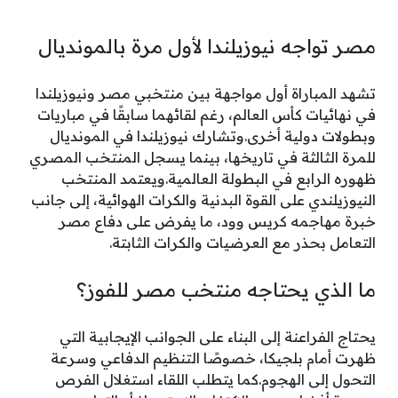
مصر تواجه نيوزيلندا لأول مرة بالمونديال
تشهد المباراة أول مواجهة بين منتخبي مصر ونيوزيلندا
في نهائيات كأس العالم، رغم لقائهما سابقًا في مباريات
وبطولات دولية أخرى.وتشارك نيوزيلندا في المونديال
للمرة الثالثة في تاريخها، بينما يسجل المنتخب المصري
ظهوره الرابع في البطولة العالمية.ويعتمد المنتخب
النيوزيلندي على القوة البدنية والكرات الهوائية، إلى جانب
خبرة مهاجمه كريس وود، ما يفرض على دفاع مصر
التعامل بحذر مع العرضيات والكرات الثابتة.
ما الذي يحتاجه منتخب مصر للفوز؟
يحتاج الفراعنة إلى البناء على الجوانب الإيجابية التي
ظهرت أمام بلجيكا، خصوصًا التنظيم الدفاعي وسرعة
التحول إلى الهجوم.كما يتطلب اللقاء استغلال الفرص