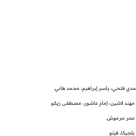
مدي فتحي، ياسر إبراهيم، محمد هاني.
مهند لاشين، إمام عاشور، مصطفى زيكو.
 عمر مرموش.
لجيكا، فيتو