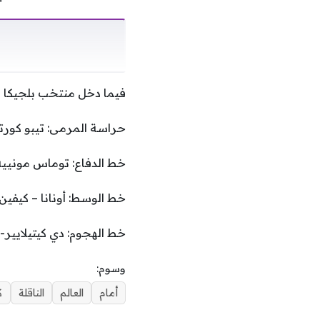
فيما دخل منتخب بلجيكا م
حراسة المرمى: تيبو كورتو
خط الدفاع: توماس مونييه
خط الوسط: أونانا – كيفين
خط الهجوم: دي كيتيلايير-
وسوم:
أمام
العالم
الناقلة
ك