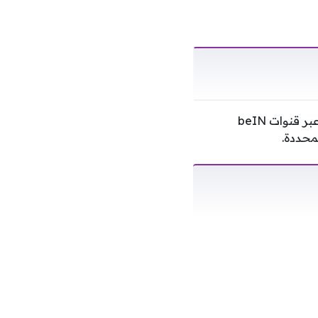
وتنقل مباراة منتخب مصر ضد نيوزيلندا في الجولة الثانية للفريقين في كأس العالم 2026، عبر قنوات beIN