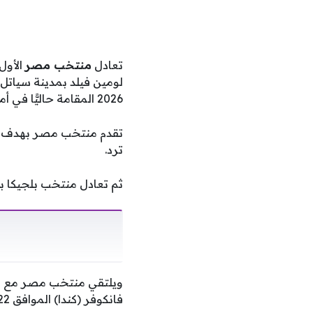
تعادل
منتخب مصر
الأول
لومين فيلد بمدينة سياتل
2026 المقامة حاليًّا في أمريكا وكندا والمكسيك
ترد.
ثم تعادل منتخب بلجيكا بنيران صديقة في 
فانكوفر (كندا) الموافق 22 يونيو – 4:00 صباحًا بتوقيت القاهرة.