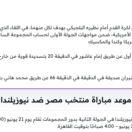
 لكرة القدم أمام نظيره البلجيكي بهدف لكل منهما، في اللقاء ال
 الأمريكية، ضمن مواجهات الجولة الأولى لحساب المجموعة الساب
تقدم منتخب مصر بهدف أول عن طريق إمام عاشور في الد
الدقيقة في الدقيقة 66 عن طريق محمد هاني بالخطأ في مرماه.
موعد مباراة منتخب مصر ضد نيوزيلندا