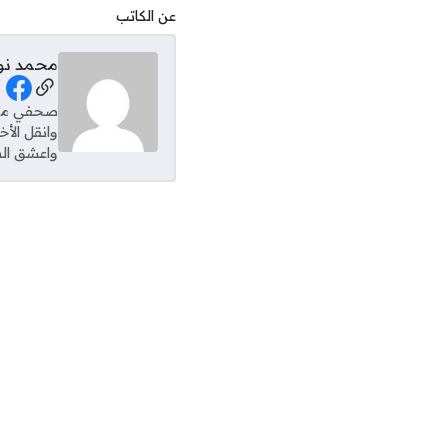
عن الكاتب
محمد نو
al Links
وانقل الأ
واعشق الس