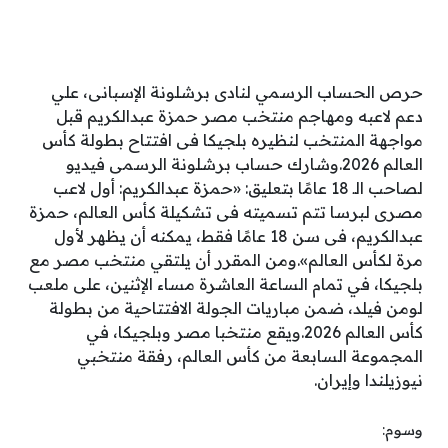
حرص الحساب الرسمي لنادى برشلونة الإسبانى، علي
دعم لاعبه ومهاجم منتخب مصر حمزة عبدالكريم قبل
مواجهة المنتخب لنظيره بلجيكا فى افتتاح بطولة كأس
العالم 2026.وشارك حساب برشلونة الرسمى فيديو
لصاحب الـ 18 عامًا بتعليق: «حمزة عبدالكريم: أول لاعب
مصرى لبرسا تتم تسميته فى تشكيلة كأس العالم، حمزة
عبدالكريم، فى سن 18 عامًا فقط، يمكنه أن يظهر لأول
مرة لكأس العالم».ومن المقرر أن يلتقي منتخب مصر مع
بلجيكا، في تمام الساعة العاشرة مساء الإثنين، على ملعب
لومن فيلد، ضمن مباريات الجولة الافتتاحية من بطولة
كأس العالم 2026.ويقع منتخبا مصر وبلجيكا، في
المجموعة السابعة من كأس العالم، رفقة منتخبي
نيوزيلندا وإيران.
وسوم: