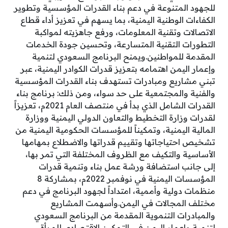
للجهود المتنوعة في دعم بناء القدرات المؤسسية وتطوير
الكفاءات الوطنية اليمنية، بما يسهم في تعزيز أداء قطاع
الاتصالات وتقنية المعلومات، ورفع جاهزيته لمواكبة
التطورات التقنية المتسارعة، وتحسين جودة الخدمات
المقدمة للمواطنين.ويمنح البرنامج السعودي لتنمية
وإعمار اليمن اهتمامه بتعزيز قدرات الكوادر اليمنية، عبر
تبني مشاريع ومبادرات تستهدف بناء القدرات المؤسسية
والفنية والمجتمعية على حد سواء، ومن ذلك: برنامج بناء
القدرات الشامل الذي بدأ في منتصف العام 2021م، تعزيزاً
لقدرات وزارة التخطيط والتعاون الدولي اليمنية ووزارة
المالية اليمنية، وتمكيناً للمؤسسات الحكومية اليمنية من
تشخيص احتياجاتها وتقييم قدراتها والاضطلاع بمهامها
الأساسية والتكيف مع الظروف المختلفة التي تمر بها،
إلى جانب استضافة ورشة عمل بناء وتنمية قدرات
المؤسسات اليمنية في نوفمبر 2022م، بمشاركة 8
منظمات دولية وأممية، امتداداً لجهود البرنامج في دعم
مختلف المجالات في اليمن.وأسهمت المشاريع
والمبادرات التنموية المقدمة من البرنامج السعودي
لتنمية وإعمار اليمن في التمكين الاقتصادي للمرأة