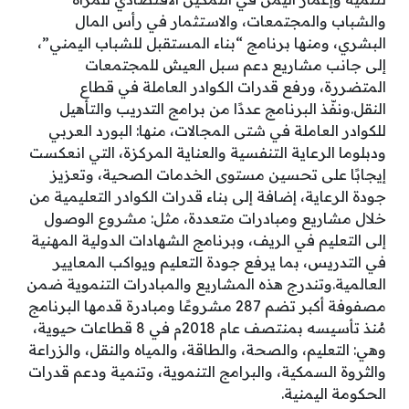
والشباب والمجتمعات، والاستثمار في رأس المال
البشري، ومنها برنامج “بناء المستقبل للشباب اليمني”،
إلى جانب مشاريع دعم سبل العيش للمجتمعات
المتضررة، ورفع قدرات الكوادر العاملة في قطاع
النقل.ونفّذ البرنامج عددًا من برامج التدريب والتأهيل
للكوادر العاملة في شتى المجالات، منها: البورد العربي
ودبلوما الرعاية التنفسية والعناية المركزة، التي انعكست
إيجابًا على تحسين مستوى الخدمات الصحية، وتعزيز
جودة الرعاية، إضافة إلى بناء قدرات الكوادر التعليمية من
خلال مشاريع ومبادرات متعددة، مثل: مشروع الوصول
إلى التعليم في الريف، وبرنامج الشهادات الدولية المهنية
في التدريس، بما يرفع جودة التعليم ويواكب المعايير
العالمية.وتندرج هذه المشاريع والمبادرات التنموية ضمن
مصفوفة أكبر تضم 287 مشروعًا ومبادرة قدمها البرنامج
مُنذ تأسيسه بمنتصف عام 2018م في 8 قطاعات حيوية،
وهي: التعليم، والصحة، والطاقة، والمياه والنقل، والزراعة
والثروة السمكية، والبرامج التنموية، وتنمية ودعم قدرات
الحكومة اليمنية.