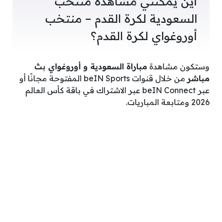
أين يمكنني مشاهدة ‎‎منتخب
السعودية لكرة القدم – منتخب
أوروغواي لكرة القدم؟
وستكون مشاهدة
مباراة السعودية و أوروغواي بث
مباشر
من خلال قنوات beIN Sports المفتوحة مجانًا أو
عبر beIN Connect عبر الاشتراك في باقة كأس العالم
2026 ومتابعة المباريات.