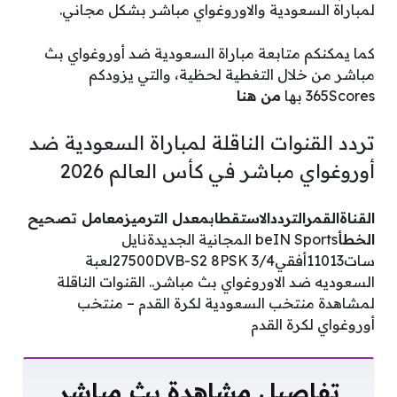
لمباراة السعودية والاوروغواي مباشر بشكل مجاني.
كما يمكنكم متابعة مباراة السعودية ضد أوروغواي بث
مباشر من خلال التغطية لحظية، والتي يزودكم
365Scores بها
من هنا
تردد القنوات الناقلة لمباراة السعودية ضد
أوروغواي مباشر في كأس العالم 2026
القناة
القمر
التردد
الاستقطاب
معدل الترميز
معامل تصحيح
الخطأ
beIN Sports المجانية الجديدةنايل
سات11013أفقي27500DVB-S2 8PSK 3/4لعبة
السعوديه ضد الاوروغواي بث مباشر.. القنوات الناقلة
لمشاهدة ‎‎‎منتخب السعودية لكرة القدم – منتخب
أوروغواي لكرة القدم
تفاصيل مشاهدة بث مباشر