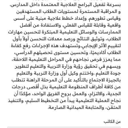
بسرعة تفعيل البرامج العلاجية المعتمدة داخل المدارس.
و المراقبة المستمرة لمستويات الطلاب المستهدفين
وقياس تطورهم. وإعداد خطط علاجية مبنية على أسس
واقعية وقابلة للقياس الفعلي. والاستفادة من أفضل
الممارسات والوسائل التعليمية المبتكرة لتحسين مهارات
الطلاب، وتوثيق النتائج ورصد معدلات التحسن أولاً بأول
لتقييم الأثر الإيجابي.وتستهدف هذه الإجراءات رفع كفاءة
الطلاب أكاديميًا، وتحسين مستوى تحصيلهم الدراسي،
مما يعزز فرص نجاحهم في المراحل التعليمية اللاحقة،
ويسهم في تحقيق رؤية وزارة التربية والتعليم لتطوير
جودة التعليم .واختتم وكيل أول وزارة التربية والتعليم
بالجيزة الاجتماع بالتأكيد على أن المرحلة الراهنة تتطلب
من كافة أطراف المنظومة التعليمية بذل أقصى درجات
الجدية، والالتزام، والعمل بروح الفريق الواحد، مؤكدًا أن
نجاح العملية التعليمية يبدأ من التخطيط السليم، والتنفيذ
المتقن، والمتابعة الميدانية الصارمة.
عن الكاتب