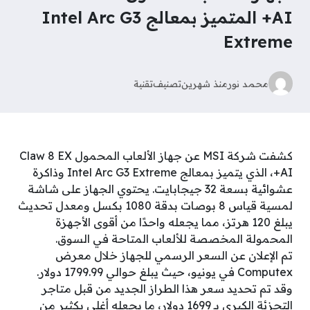
AI+ المتميز بمعالج Intel Arc G3
Extreme
محمد نور
منذ شهرين
تصنيف
تقنية
كشفت شركة MSI عن جهاز الألعاب المحمول Claw 8 EX
AI+، الذي يتميز بمعالج Intel Arc G3 Extreme وذاكرة
عشوائية بسعة 32 جيجابايت. يحتوي الجهاز على شاشة
لمسية قياس 8 بوصات بدقة 1080 بكسل ومعدل تحديث
يبلغ 120 هرتز، مما يجعله واحدًا من أقوى الأجهزة
المحمولة المخصصة للألعاب المتاحة في السوق.
تم الإعلان عن السعر الرسمي للجهاز خلال معرض
Computex في يونيو، حيث يبلغ حوالي 1799.99 دولار.
وقد تم تحديد سعر هذا الطراز الجديد من قبل متاجر
التجزئة الكبرى بـ 1699 دولار، ما يجعله أغلى بكثير من