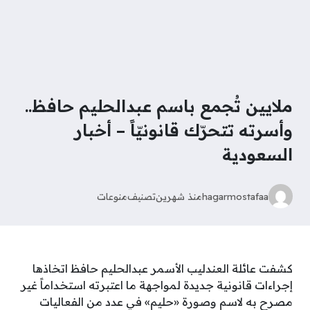
ملايين تُجمع باسم عبدالحليم حافظ..
وأسرته تتحرّك قانونيّاً – أخبار
السعودية
hagarmostafaa
منذ شهرين
تصنيف
منوعات
كشفت عائلة العندليب الأسمر عبدالحليم حافظ اتخاذها
إجراءات قانونية جديدة لمواجهة ما اعتبرته استخداماً غير
مصرح به لاسم وصورة «حليم» في عدد من الفعاليات