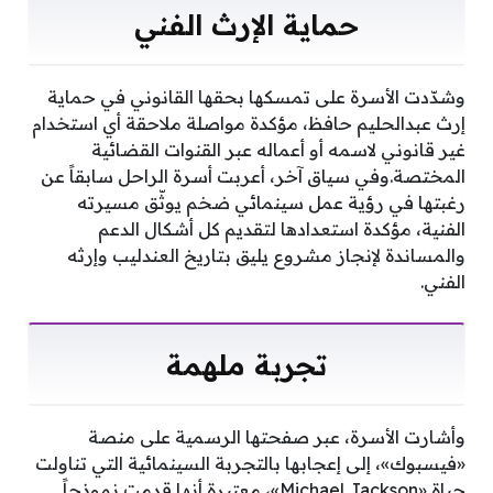
حماية الإرث الفني
وشدّدت الأسرة على تمسكها بحقها القانوني في حماية
إرث عبدالحليم حافظ، مؤكدة مواصلة ملاحقة أي استخدام
غير قانوني لاسمه أو أعماله عبر القنوات القضائية
المختصة.وفي سياق آخر، أعربت أسرة الراحل سابقاً عن
رغبتها في رؤية عمل سينمائي ضخم يوثّق مسيرته
الفنية، مؤكدة استعدادها لتقديم كل أشكال الدعم
والمساندة لإنجاز مشروع يليق بتاريخ العندليب وإرثه
الفني.
تجربة ملهمة
وأشارت الأسرة، عبر صفحتها الرسمية على منصة
«فيسبوك»، إلى إعجابها بالتجربة السينمائية التي تناولت
حياة «Michael Jackson»، معتبرة أنها قدمت نموذجاً