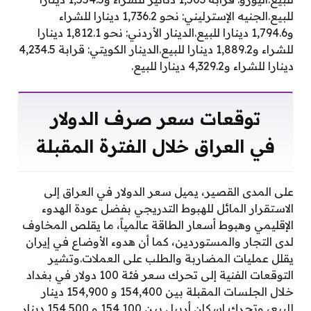
للبيع.الجنيه الإسترليني: نحو 1,736.2 دينارا للشراء
و1,794.6 دينارا للبيع.الدينار الأردني: نحو 1,812.1 دينارا
للشراء و1,889.2 دينارا للبيع.الدينار الكويتي: قرابة 4,234.5
دينارا للشراء و4,329.2 دينارا للبيع.
توقعات سعر صرف الدولار
في العراق خلال الفترة المقبلة
على المدى القصير، يميل سعر الدولار في العراق إلى
الاستقرار المائل للهبوط التدريجي بفضل عودة الهدوء
الإقليمي وهبوط أسعار الطاقة عالمياً، ما يقلص المخاوف
لدى التجار والمستوردين، كما أن هدوء الأوضاع في إيران
يقلل عمليات المضاربة والطلب على العملات.وتشير
التوقعات الفنية إلى تحرك سعر فئة 100 دولار في بغداد
خلال الجلسات المقبلة بين 154,400 و 154,900 دينار
للبيع، وتحرك إسكان أربيل بين 154,100 و 154,500 دينار