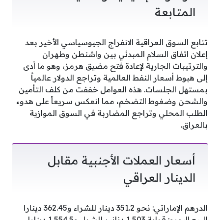
المتابعة
تتابع السوق العراقية الانفراج الجيوسياسي الأخير بعد
إعلان اتفاق السلام المبدئي بين واشنطن وطهران
والترتيبات الجارية لإعادة فتح مضيق هرمز، وهو ما أدى
إلى هبوط أسعار النفط العالمية وتراجع الدولار عالمياً
بمستهل الجلسات. هذه العوامل خففت من كلف التأمين
والشحن وضغوط التضخم، مما انعكس سريعاً على هدوء
الطلب المحلي وتراجع المضاربة في السوق الموازية
بالعراق.
أسعار العملات الأجنبية مقابل
الدينار العراقي
الدرهم الإماراتي: نحو 351.2 دينار للشراء و362.45 دينارا
للبيع.اليورو: قرابة 1,503 دنانير للشراء و1,554.5 دينارا