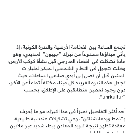
تجمع الساعة بين الفخامة الأرضية والندرة الكونية، إذ
يأتي ميناؤها مصنوعاً من نيزك “جيبون” الحديدي، وهو
مادة تشكلت في الفضاء الخارجي قبل نشأة كوكب الأرض،
وظلت تتجول في النظام الشمسي المبكر لمليارات
السنين قبل أن تصل إلى أيدي صانعي الساعات، حيث
تجعل هذه الندرة الفريدة كل ميناء مختلفاً تماماً عن الآخر،
دون وجود نمطين متطابقين على الإطلاق، بحسب
“uhrkultur”.
أحد أكثر التفاصيل تميزاً في هذا النيزك هو ما يُعرف
بـ”نمط ويدمانشتاتن”، وهي تشكيلات هندسية طبيعية
معقدة تظهر نتيجة تبريد المعادن ببطء شديد عبر ملايين
السنين في الفضاء.