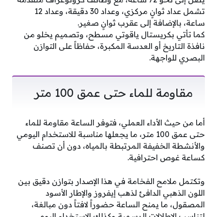
تشمل عداد ثوانٍ مركزي، وعداد 30 دقيقة، وعداد 12
ساعة، بالإضافة إلى عقرب ثوانٍ صغير.
كما تأتي بكريستال ياقوتي مسطح، وتصميم يخلو من
نافذة التاريخ أو العدسة المكبرة، حفاظاً على التوازن
البصري للواجهة.
مقاومة للماء حتى عمق 100 متر
أما من حيث الأداء العملي، فتوفر الساعة مقاومة للماء
حتى عمق 100 متر، ما يجعلها مناسبة للاستخدام اليومي
والأنشطة الخفيفة المرتبطة بالمياه، دون أن تصنف
كساعة غوص احترافية.
وتكتمل ملامح الفخامة في هذا الإصدار بتوازن دقيق بين
اللون الذهبي الدافئ لذهب إيفروز والإطار الأسود
المصقول، ما يمنح الساعة حضوراً لافتاً دون مبالغة،
لتناسب الإطلالات الرسمية وكذلك الاستخدام اليومي