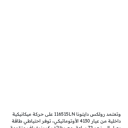
وتعتمد رولكس دايتونا 116515LN على حركة ميكانيكية
داخلية من عيار 4130 الأوتوماتيكي، توفر احتياطي طاقة
يصل إلى نحو 72 ساعة، مع وظائف كرونوغراف متقدمة