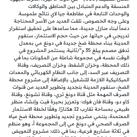
المنسقة والدعم المتبادل بين المناطق والوكالات
والوحدات التابعة في مقاطعة جيا لاي نتائج ملموسة.
وعلى وجه الخصوص، تلقت العديد من الأسر المحتاجة
دعماً لبناء منازل جديدة، مما ساعدها على تحقيق استقرار
تدريجي في حياتها. من حيث حجم الاستثمار، ستقوم
المدينة ببناء محطة ضخ جديدة في دونغ مي بمعدل
تدفق مصمم يبلغ 35 م³/ثانية. يستثمر المشروع في
الوقت نفسه في مجموعة شاملة من المكونات بما في
ذلك المحطة، وخزان الشفط، وخزان التصريف، وقناة
التصريف عبر السد، إلى جانب النظام الكهربائي والمعدات
الميكانيكية اللازمة للتشغيل. بالإضافة إلى مشروع محطة
الضخ، ستقوم المدينة بتجديد وتطوير العديد من قنوات
الصرف المهمة مثل قناة دونغ تري، وقناة تشونغ، وقناة
كاو دو، وقناة فان فوك؛ وتعزيز بحيرة فيت وإنشاء منظر
طبيعي بمساحة تقارب 12 هكتارًا. وفقًا لخطة الاستثمار
المعتمدة، ينتمي مشروع تجديد وتطوير محطة ضخ مياه
الصرف الصحي في دونغ مي إلى المجموعة أ، وهو منظم
في ثلاثة مشاريع فرعية، بما في ذلك: مشروع التعويض