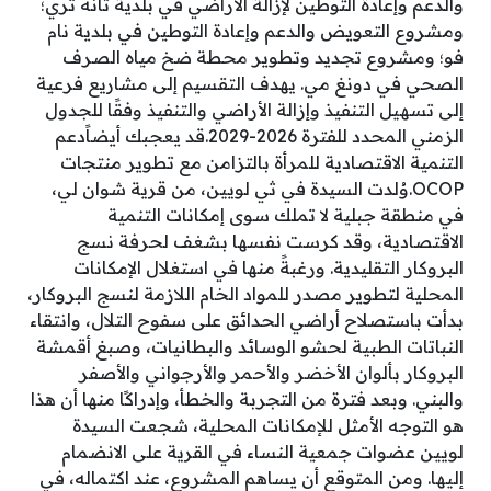
والدعم وإعادة التوطين لإزالة الأراضي في بلدية ثانه تري؛
ومشروع التعويض والدعم وإعادة التوطين في بلدية نام
فو؛ ومشروع تجديد وتطوير محطة ضخ مياه الصرف
الصحي في دونغ مي. يهدف التقسيم إلى مشاريع فرعية
إلى تسهيل التنفيذ وإزالة الأراضي والتنفيذ وفقًا للجدول
الزمني المحدد للفترة 2026-2029.قد يعجبك أيضاًدعم
التنمية الاقتصادية للمرأة بالتزامن مع تطوير منتجات
OCOP.وُلدت السيدة في ثي لويين، من قرية شوان لي،
في منطقة جبلية لا تملك سوى إمكانات التنمية
الاقتصادية، وقد كرست نفسها بشغف لحرفة نسج
البروكار التقليدية. ورغبةً منها في استغلال الإمكانات
المحلية لتطوير مصدر للمواد الخام اللازمة لنسج البروكار،
بدأت باستصلاح أراضي الحدائق على سفوح التلال، وانتقاء
النباتات الطبية لحشو الوسائد والبطانيات، وصبغ أقمشة
البروكار بألوان الأخضر والأحمر والأرجواني والأصفر
والبني. وبعد فترة من التجربة والخطأ، وإدراكًا منها أن هذا
هو التوجه الأمثل للإمكانات المحلية، شجعت السيدة
لويين عضوات جمعية النساء في القرية على الانضمام
إليها. ومن المتوقع أن يساهم المشروع، عند اكتماله، في