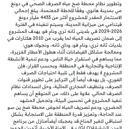
وتطوير نظام محطة ضخ مياه الصرف الصحي في دونغ
مي بمدينة هانوي. وفقًا للخطة المعتمدة، يبلغ إجمالي
الاستثمار المقدر للمشروع أكثر من 4433 مليار دونغ
فيتنامي من ميزانية المدينة، وسيتم تنفيذه في الفترة
2026-2029 في بلديتي ثانه تري ونام فو. يهدف المشروع
إلى ضمان تصريف المياه لما يقرب من 2010 هكتارات في
بلديات ثانه تري، ونام فو، وداي ثانه، ونجوك هوي؛
ومعالجة مشاكل الفيضانات أثناء هطول الأمطار الغزيرة،
مما يساهم في استقرار حياة الناس، ودعم تنمية الأنشطة
الإنتاجية والتجارية في المنطقة. وبحسب القرار، فإن
المشروع لا يهدف فقط إلى تلبية احتياجات الصرف
الفوري، بل يهدف أيضاً إلى التركيز على تطوير قنوات
الصرف، وتنظيف المجاري المائية، وحل انسدادات نظام
الصرف الحالي. علاوة على ذلك، من المتوقع أن يساهم
تنفيذ المشروع في تحسين البيئة، وتجميل المشهد
الحضري، ودعم تصريف المياه لحوض محطة ضخ ين سو
عند الحاجة، وتعزيز قدرة المنطقة على الاستجابة بشكل
استباقي لتغير المناخ.قد يعجبك أيضاًمنازل من برنامج
المدن الشقيقة(GLO) – في الآونة الأخيرة، أثمرت الجهود