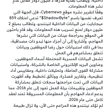
داخلية، ويطالب بفدية قدرها 2 مليون دولار مقابل عدم
نشر هذه المعلومات.
وفقًا لتقرير نشره موقع Cybernews، فإن الجهة التي
تعرف نفسها باسم “ShadowByte$” تدعي امتلاك 859
ميجابايت من البيانات الداخلية لنينتندو، وتطالب بمبلغ 2
مليون دولار لمنع تسريب هذه المعلومات. وقد قام باحثون
في الموقع بمراجعة عينات من البيانات التي نشرها
المهاجم، وأشاروا إلى أن أجزاء منها تبدو ذات مصداقية،
بما في ذلك استبيانات حول رضا الموظفين وبيانات
تتعلق بمشاعرهم في العمل.
تشمل البيانات المسربة المحتملة أسماء الموظفين،
وعناوين البريد الإلكتروني الخاصة بالشركة، واستبيانات
مشاركة القوى العاملة، وتحليلات داخلية، ومقاييس أداء
تنظيمية، وتقارير مُصدّرة، ووثائق تخطيط. وقد أظهرت
البيانات التي تمت مراجعتها سجلات تتعلق بمشاركة
الموظفين وتقييمات بيئة العمل تعود إلى عام 2016، مما
يدعم ادعاء المهاجم بأن المعلومات المسروقة تمتد لعقد
كامل حتى عام 2026.
لم تؤكد نينتندو هذه المزاعم حتى الآن، ولا تزال طبيعة