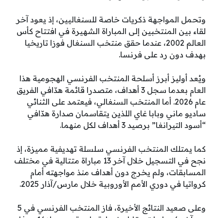
وتحمل المواجهة ذكريات خاصة للسنغاليين، إذ يعود آخر
لقاء بين المنتخبين إلى المباراة الشهيرة في افتتاح كأس
العالم 2002، عندما حقق منتخب السنغال فوزا تاريخيا
بهدف دون رد على فرنسا.
ويُعد أوليز أبرز أسلحة المنتخب الفرنسي الهجومية هذا
العام بعدما سجل 3 أهداف، متصدرا قائمة هدّافي الفريق
عام 2026. أما المنتخب السنغالي، فيعتمد على الثنائي
ساديو ماني وبابا غاي اللذين يتقاسمان صدارة هدّافي
“أسود التيرانغا” برصيد 3 أهداف لكل منهما.
كما يمتلك المنتخب الفرنسي سلسلة تهديفية مميزة، إذ
نجح في التسجيل خلال آخر 13 مباراة متتالية في مختلف
المسابقات، ولم يخرج دون أهداف منذ مواجهته أمام
كرواتيا في دوري الأمم الأوروبية خلال مارس/آذار 2025.
وعلى صعيد النتائج الأخيرة، فاز المنتخب الفرنسي في 5