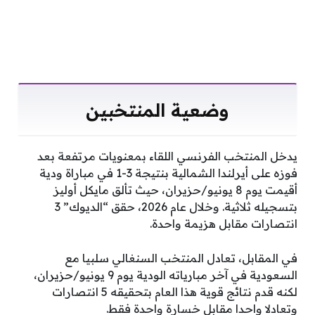
وضعية المنتخبين
يدخل المنتخب الفرنسي اللقاء بمعنويات مرتفعة بعد
فوزه على أيرلندا الشمالية بنتيجة 3-1 في مباراة ودية
أقيمت يوم 8 يونيو/حزيران، حيث تألق مايكل أوليز
بتسجيله ثلاثية. وخلال عام 2026، حقق “الديوك” 3
انتصارات مقابل هزيمة واحدة.
في المقابل، تعادل المنتخب السنغالي سلبيا مع
السعودية في آخر مبارياته الودية يوم 9 يونيو/حزيران،
لكنه قدم نتائج قوية هذا العام بتحقيقه 5 انتصارات
وتعادلا واحدا مقابل خسارة واحدة فقط.