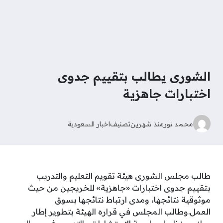
الشورى يطالب بتقييم جدوى
اختبارات جاهزية
محمد نور
منذ شهرين
تصنيف
اخبار السعودية
طالب مجلس الشورى هيئة تقويم التعليم والتدريب
بتقييم جدوى اختبارات «جاهزية» للخريجين من حيث
موثوقية نتائجها، ومدى ارتباط نتائجها بسوق
العمل.وطالب المجلس في قراره الهيئة بتطوير إطار