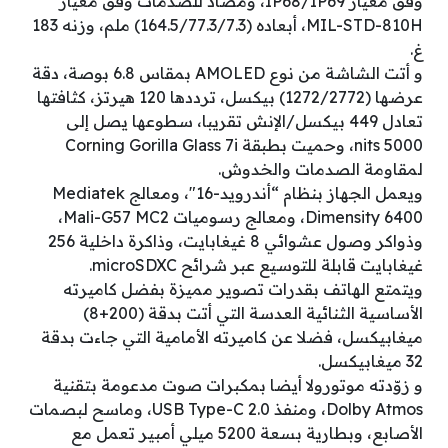
وفق معيار IP68/IP69، ومضاد للصدمات وفق معيار
MIL-STD-810H، أبعاده (164.5/77.3/7.3) ملم، وزنه 183
غ.
و أتت الشاشة من نوع AMOLED بمقاس 6.8 بوصة، دقة
عرضها (1272/2772) بيكسل، ترددها 120 هيرتز، كثافتها
تعادل 449 بيكسل/الإنش تقريبا، سطوعها يصل إلى
5000 nits، وحميت بطبقة Corning Gorilla Glass 7i
لمقاومة الصدمات والخدوش.
ويعمل الجهاز بنظام “أندرويد-16″، ومعالج Mediatek
Dimensity 6400، ومعالج رسوميات Mali-G57 MC2،
وذواكر وصول عشوائي 8 غيغابايت، وذاكرة داخلية 256
غيغابايت قابلة للتوسيع عبر شرائح microSDXC.
ويتمتع الهاتف بقدرات تصوير مميزة بفضل كاميرته
الأساسية الثنائية العدسة التي أتت بدقة (200+8)
ميغابيكسل، فضلا عن كاميرته الأمامية التي جاءت بدقة
32 ميغابيكسل.
و زوّدته موتورولا أيضا بمكبرات صوت مدعومة بتقنية
Dolby Atmos، ومنفذ USB Type-C 2.0، وماسح لبصمات
الأصابع، وبطارية بسعة 5200 ميلي أمبير تعمل مع