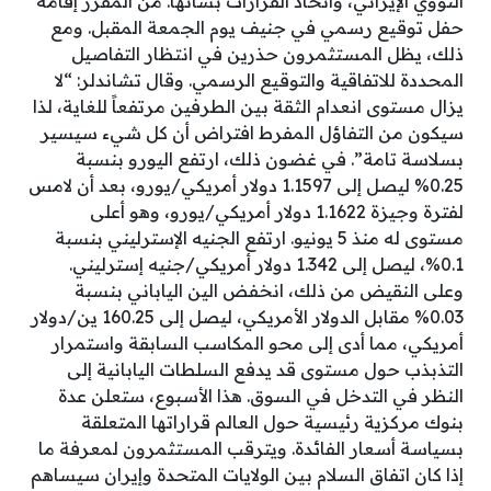
النووي الإيراني، واتخاذ القرارات بشأنها. من المقرر إقامة
حفل توقيع رسمي في جنيف يوم الجمعة المقبل. ومع
ذلك، يظل المستثمرون حذرين في انتظار التفاصيل
المحددة للاتفاقية والتوقيع الرسمي. وقال تشاندلر: “لا
يزال مستوى انعدام الثقة بين الطرفين مرتفعاً للغاية، لذا
سيكون من التفاؤل المفرط افتراض أن كل شيء سيسير
بسلاسة تامة”. في غضون ذلك، ارتفع اليورو بنسبة
0.25% ليصل إلى 1.1597 دولار أمريكي/يورو، بعد أن لامس
لفترة وجيزة 1.1622 دولار أمريكي/يورو، وهو أعلى
مستوى له منذ 5 يونيو. ارتفع الجنيه الإسترليني بنسبة
0.1%، ليصل إلى 1.342 دولار أمريكي/جنيه إسترليني.
وعلى النقيض من ذلك، انخفض الين الياباني بنسبة
0.03% مقابل الدولار الأمريكي، ليصل إلى 160.25 ين/دولار
أمريكي، مما أدى إلى محو المكاسب السابقة واستمرار
التذبذب حول مستوى قد يدفع السلطات اليابانية إلى
النظر في التدخل في السوق. هذا الأسبوع، ستعلن عدة
بنوك مركزية رئيسية حول العالم قراراتها المتعلقة
بسياسة أسعار الفائدة. ويترقب المستثمرون لمعرفة ما
إذا كان اتفاق السلام بين الولايات المتحدة وإيران سيساهم