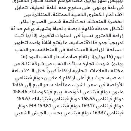
نهييحلّ شهر يونيو، مُعلناً موسم حصاد أشجار الكمثرى
في بلدة بو نهي. على سفوح هذه البلدة الجبلية، تتمايل
آلاف ثمار الكمثرى الذهبية الممتلئة، المتناثرة بين
الخضرة المنعشة، تحت أشعة شمس الصباح الباكر،
لتُشكّل حديقة فاكهة نابضة بالحياة وشهية. ورغم حداثة
زراعة الكمثرى نسبياً في السنوات الأخيرة، إلا أنها تُثبت
تدريجياً جدواها الاقتصادية، ما يفتح آفاقاً واعدة لتطوير
السياحة الزراعية المستدامة في المنطقة.سعر الذهب
اليوم (16 يونيو): ارتفاع صادمأسعار الذهب اليوم (16
يونيو): شهدت تجارة سبائك الذهب من شركة SJC من
مختلف العلامات التجارية ارتفاعاً كبيراً خلال الـ 24 ساعة
الماضية، حيث بلغ أعلى ارتفاع 4 ملايين دونغ فيتنامي
للأونصة في سعر الشراء، مما أعاد سعر البيع إلى 150.5
مليون دونغ فيتنامي للأونصة. يبيع فيتكومبانك 158.46
دونغ فيتنامي 168.53 دونغ فيتنامي فيتينبانك 159.67
دونغ فيتنامي 169.17 دونغ فيتنامي MB 159.81 دونغ
فيتنامي 169.37 دونغ فيتنامي بحسب الجيش الشعبي