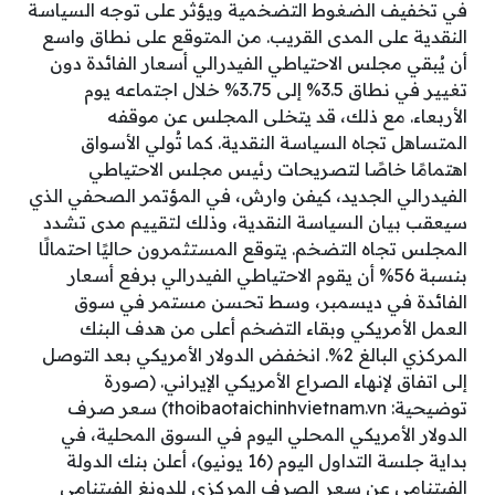
في تخفيف الضغوط التضخمية ويؤثر على توجه السياسة
النقدية على المدى القريب. من المتوقع على نطاق واسع
أن يُبقي مجلس الاحتياطي الفيدرالي أسعار الفائدة دون
تغيير في نطاق 3.5% إلى 3.75% خلال اجتماعه يوم
الأربعاء. مع ذلك، قد يتخلى المجلس عن موقفه
المتساهل تجاه السياسة النقدية. كما تُولي الأسواق
اهتمامًا خاصًا لتصريحات رئيس مجلس الاحتياطي
الفيدرالي الجديد، كيفن وارش، في المؤتمر الصحفي الذي
سيعقب بيان السياسة النقدية، وذلك لتقييم مدى تشدد
المجلس تجاه التضخم. يتوقع المستثمرون حاليًا احتمالًا
بنسبة 56% أن يقوم الاحتياطي الفيدرالي برفع أسعار
الفائدة في ديسمبر، وسط تحسن مستمر في سوق
العمل الأمريكي وبقاء التضخم أعلى من هدف البنك
المركزي البالغ 2%. انخفض الدولار الأمريكي بعد التوصل
إلى اتفاق لإنهاء الصراع الأمريكي الإيراني. (صورة
توضيحية: thoibaotaichinhvietnam.vn) سعر صرف
الدولار الأمريكي المحلي اليوم في السوق المحلية، في
بداية جلسة التداول اليوم (16 يونيو)، أعلن بنك الدولة
الفيتنامي عن سعر الصرف المركزي للدونغ الفيتنامي