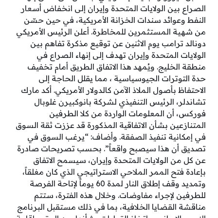
الصراع بين الولايات المتحدة وإيران إلى انخفاض أسعار
النفط وعوائد سندات الخزانة الأمريكية، في حين حسّن
من شهية المستثمرين للمخاطرة. أعلن الرئيس الأمريكي
دونالد ترامب يوم الاثنين عن توقيع مذكرة تفاهم بين
الولايات المتحدة وإيران تهدف إلى إنهاء الصراع في
منطقة الخليج. ويُمهد هذا الاتفاق الطريق أمام تخفيف
حدة التوترات الجيوسياسية ، مما يقلل الحاجة إلى
الاحتفاظ بأصول الملاذ الآمن كالدولار الأمريكي. أكد مارك
تشاندلر، الرئيس التنفيذي لشركة بانوكبيرن غلوبال
فوركس، أن المعلومات الواردة من كلا الطرفين
المتنازعين بشأن الاتفاقية المذكورة قد عززت ثقة السوق
في إمكانية تنفيذ الصفقة. وأضاف: “يرغب السوق في
تصديق أن هذا سيصبح واقعاً”. بحسب تصريحات صادرة
عن كل من الولايات المتحدة وإيران، سيسمح الاتفاق
بإعادة فتح الممر الملاحي الاستراتيجي الذي كان مغلقاً،
وتمديد وقف إطلاق النار لمدة 60 يوماً لإتاحة الفرصة
للطرفين لإجراء مفاوضات. وخلال هذه الفترة، ستتم
مناقشة القضايا الخلافية، بما في ذلك مستقبل البرنامج