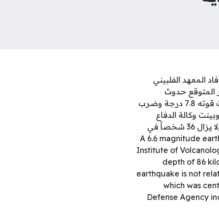
بين.وأفاد المعهد الفلبيني
عمق 86 كيلومتراً، وأنه من غير المتوقع حدوث ​
أضرار.وأوضح مدير المعهد تيريسيتو باكولكول، أن هذا الزلزال لا علاقة له بالزلزال ​الذي بلغت قوته ⁠7.8 درجة وضرب
 من مركز زلزال ‌اليوم.وبينت وكالة الدفاع
المدني أن عدد ​القتلى جراء الزلزال القوي الذي وقع الأسبوع الماضي ارتفع إلى 65 ‌شخصاً، ولا يزال 36 ​شخصاً في
A 6.6 magnitude earthqua
Institute of Volcanol
depth of 86 kil
earthquake is not rel
which was cent
Defense Agency indi