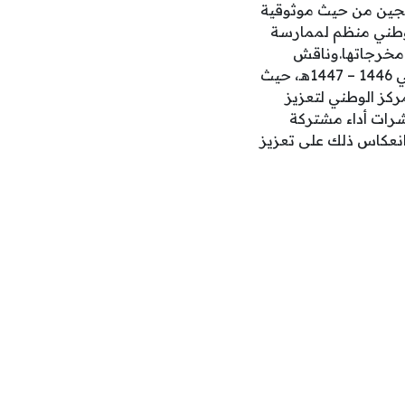
ريجين من حيث موثوقية
 وطني منظم لممارسة
 مخرجاتها.وناقش
المجلس خلال الجلسة التقرير السنوي للمعهد الوطني للتطوير المهني التعليمي للعام المالي 1446 – 1447هـ، حيث
كز الوطني لتعزيز
شرات أداء مشتركة
نعكاس ذلك على تعزيز