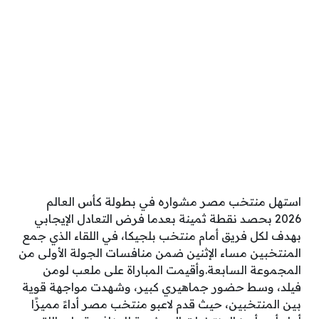
استهل منتخب مصر مشواره في بطولة كأس العالم
2026 بحصد نقطة ثمينة بعدما فرض التعادل الإيجابي
بهدف لكل فريق أمام منتخب بلجيكا، في اللقاء الذي جمع
المنتخبين مساء الإثنين ضمن منافسات الجولة الأولى من
المجموعة السابعة.وأقيمت المباراة على ملعب لومن
فيلد، وسط حضور جماهيري كبير، وشهدت مواجهة قوية
بين المنتخبين، حيث قدم لاعبو منتخب مصر أداءً مميزًا