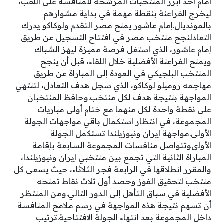
أمام أحد أبرز المنتخبات المرشحة للمنافسة على اللقب،
ليخرج الفراعنة بنقطة مهمة في بداية مشوارهم
بالمونديال.إمام عاشور يمنح مصر التقدم ولوكاكو يدرك
التعادلنجح منتخب مصر في افتتاح التسجيل عن طريق
إمام عاشور، الذي استغل فرصة مميزة ليهز الشباك
ويمنح الفراعنة الأفضلية خلال اللقاء، قبل أن ينجح
المنتخب البلجيكي في العودة إلى المباراة عن طريق
مهاجمه روميلو لوكاكو، الذي سجل هدف التعادل، لتنتهي
المواجهة بنتيجة هدف لكل منتخب.وحافظ المنتخبان
على نقطة واحدة لكل منهما مع ختام أولى مباريات
المجموعة، في انتظار استكمال باقي مواجهات الجولة
الأولى.مواجهة إيران ونيوزيلندا تستكمل الجولة
الأولىوتتواصل منافسات المجموعة السابعة بإقامة
المباراة الثانية التي تجمع بين منتخبي إيران ونيوزيلندا،
والمقرر انطلاقها في الرابعة فجر الثلاثاء، حيث يسعى كل
منتخب لتحقيق الفوز وحصد أول ثلاث نقاط تمنحه
الأفضلية في سباق التأهل إلى الدور التالي.ومن المنتظر
أن تسهم نتيجة هذه المواجهة في رسم ملامح المنافسة
داخل المجموعة بعد انتهاء الجولة الافتتاحية.ترتيب