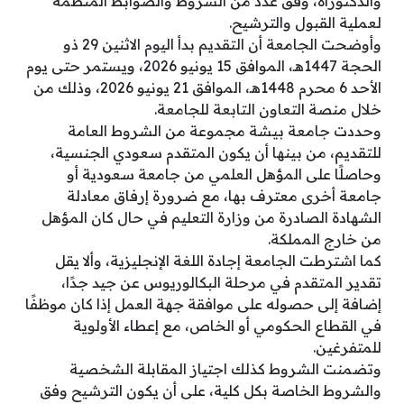
والدكتوراه، وفق عدد من الشروط والضوابط المنظمة
لعملية القبول والترشيح.
وأوضحت الجامعة أن التقديم بدأ اليوم الاثنين 29 ذو
الحجة 1447هـ، الموافق 15 يونيو 2026، ويستمر حتى يوم
الأحد 6 محرم 1448هـ، الموافق 21 يونيو 2026، وذلك من
خلال منصة التعاون التابعة للجامعة.
وحددت جامعة بيشة مجموعة من الشروط العامة
للتقديم، من بينها أن يكون المتقدم سعودي الجنسية،
وحاصلًا على المؤهل العلمي من جامعة سعودية أو
جامعة أخرى معترف بها، مع ضرورة إرفاق معادلة
الشهادة الصادرة من وزارة التعليم في حال كان المؤهل
من خارج المملكة.
كما اشترطت الجامعة إجادة اللغة الإنجليزية، وألا يقل
تقدير المتقدم في مرحلة البكالوريوس عن جيد جدًا،
إضافة إلى حصوله على موافقة جهة العمل إذا كان موظفًا
في القطاع الحكومي أو الخاص، مع إعطاء الأولوية
للمتفرغين.
وتضمنت الشروط كذلك اجتياز المقابلة الشخصية
والشروط الخاصة بكل كلية، على أن يكون الترشيح وفق