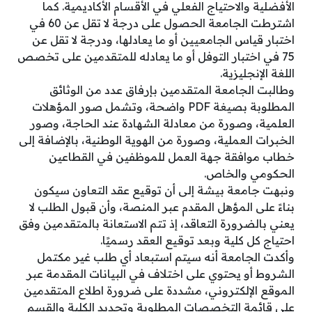
الأفضلية والاحتياج الفعلي في الأقسام الأكاديمية. كما
اشترطت الجامعة الحصول على درجة لا تقل عن 60 في
اختبار قياس الجامعيين أو ما يعادلها، ودرجة لا تقل عن
75 في اختبار التوفل أو ما يعادله للمتقدمين على تخصص
اللغة الإنجليزية.
وطالبت الجامعة المتقدمين بإرفاق عدد من الوثائق
المطلوبة بصيغة PDF واضحة، وتشمل صور المؤهلات
العلمية، وصورة من معادلة الشهادة عند الحاجة، وصور
الخبرات العملية، وصورة من الهوية الوطنية، بالإضافة إلى
خطاب موافقة جهة العمل للموظفين في القطاعين
الحكومي والخاص.
ونبهت جامعة بيشة إلى أن توقيع عقد التعاون سيكون
بناءً على المؤهل المقدم عبر المنصة، وأن قبول الطلب لا
يعني بالضرورة التعاقد، إذ تتم الاستعانة بالمتقدمين وفق
احتياج كل كلية وبعد توقيع العقد رسميًا.
وأكدت الجامعة أنه سيتم استبعاد أي طلب غير مكتمل
الشروط أو يحتوي على اختلاف في البيانات المقدمة عبر
الموقع الإلكتروني، مشددة على ضرورة اطلاع المتقدمين
على قائمة التخصصات المطلوبة وتحديد الكلية والقسم