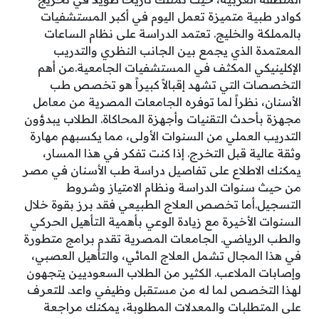
كوادر طبية متميزة تعمل اليوم في أكبر المستشفيات
بالمملكة والخليج. تعتمد الدراسة على نظام الساعات
المعتمدة الذي يجمع بين الجانب النظري والتدريب
الإكلينيكي المكثف في المستشفيات الجامعية.من أهم
التخصصات التي تشهد إقبالاً كبيراً هو تخصص طب
الأسنان، نظراً لما توفره الجامعات المصرية من معامل
مجهزة بأحدث التقنيات وأجهزة المحاكاة. الطلاب يبدؤون
التدريب العملي من السنوات الأولى، مما يكسبهم مهارة
وثقة عالية قبل التخرج. إذا كنت تفكر في هذا المسار،
يمكنك الاطلاع على تفاصيل دراسة طب الأسنان في مصر
من حيث سنوات الدراسة ونظام الامتياز وشروط
التسجيل.أما تخصص العلاج الطبيعي فقد برز بقوة خلال
السنوات الأخيرة مع زيادة الوعي بأهمية التأهيل الحركي
والطب الرياضي. الجامعات المصرية تقدم برامج متطورة
في هذا المجال تشمل العلاج المائي، والتأهيل العصبي،
وإصابات الملاعب. الكثير من الطلاب السعوديين يتجهون
لهذا التخصص لما له من مستقبل وظيفي واعد. للتعرف
على المتطلبات والمعدلات المطلوبة، يمكنك مراجعة