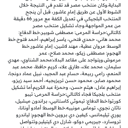
البداية.وكان منتخب مصر قد تقدم في النتيجة خلال
الشوط الأول عن طريق إمام عاشور، قبل أن ينجح
المنتخب البلجيكي في تعديل الكفة مع مرور 66 دقيقة
من عمر المواجهة.وجاء تشكيل منتخب مصر
كالتالي:حراسة المرمى: مصطفى شوبير.خط الدفاع:
محمد هاني، حمدي فتحي، ياسر إبراهيم، أحمد فتوح.خط
الوسط: مروان عطية، مهند لاشين، إمام عاشور.خط
الهجوم: مصطفى زيكو، محمد صلاح، عمر
مرموش.ويتواجد على مقاعد البدلاء:محمد الشناوي، مهدي
سليمان، محمد علاء، طارق علاء، كريم حافظ، محمد عبد
المنعم، رامي ربيعة، حسام عبد المجيد، نبيل عماد دونجا،
محمود صابر، محمود حسن تريزيجيه، أحمد سيد زيزو،
إبراهيم عادل، هيثم حسن، وحمزة عبد الكريم.أما تشكيل
منتخب بلجيكا فجاء كالتالي:حراسة المرمى: تيبو
كورتوا.خط الدفاع: تيموثي كاستانيي، براندون ميشيل،
ناثان نجوي، توماس مونييه.خط الوسط: أمادو أونانا،
يوري تيليمانس، كيفين دي بروين.خط الهجوم: لياندرو
تروسارد، جيريمي دوكو، شارل دي كيتيلير.وتتواصل