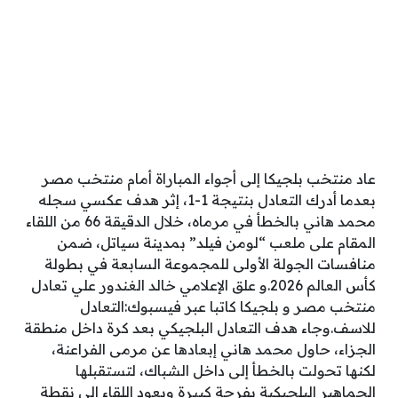
عاد منتخب بلجيكا إلى أجواء المباراة أمام منتخب مصر
بعدما أدرك التعادل بنتيجة 1-1، إثر هدف عكسي سجله
محمد هاني بالخطأ في مرماه، خلال الدقيقة 66 من اللقاء
المقام على ملعب “لومن فيلد” بمدينة سياتل، ضمن
منافسات الجولة الأولى للمجموعة السابعة في بطولة
كأس العالم 2026.و علق الإعلامي خالد الغندور علي تعادل
منتخب مصر و بلجيكا كاتبا عبر فيسبوك:التعادل
للاسف.وجاء هدف التعادل البلجيكي بعد كرة داخل منطقة
الجزاء، حاول محمد هاني إبعادها عن مرمى الفراعنة،
لكنها تحولت بالخطأ إلى داخل الشباك، لتستقبلها
الجماهير البلجيكية بفرحة كبيرة ويعود اللقاء إلى نقطة