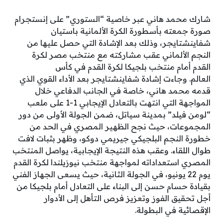
شارك محمد هاني عبر خاصية “الستوري” على إنستجرام
صورة جمعته بأسطورة الكرة الألمانية باستيان
شفاينشتايجر، وذلك بعد الإشادة التي حصل عليها من
النجم الألماني عقب مشاركته مع منتخب مصر لكرة
القدم أمام منتخب بلجيكا لكرة القدم في كأس
العالم. وجاءت إشادة شفاينشتايجر بعد الأداء القوي الذي
قدمه محمد هاني، خاصة في الجانب الدفاعي خلال
المواجهة التي انتهت بالتعادل الإيجابي 1-1 على ملعب
“لومن فيلد” بمدينة سياتل، ضمن الجولة الأولى من دور
المجموعات، حيث نجح الظهير المصري في الحد من
خطورة النجم البلجيكي جيريمي دوكو، وظهر بثبات لافت
طوال اللقاء. وعقب هذه النتيجة الإيجابية، يواصل المنتخب
المصري استعداداته لمواجهة منتخب نيوزيلندا لكرة القدم
يوم 22 يونيو، في الجولة الثانية، حيث يسعى الجهاز الفني
بقيادة حسام حسن إلى البناء على التعادل أمام بلجيكا من
أجل تحقيق الفوز وتعزيز فرص التأهل إلى الأدوار
الإقصائية في البطولة.