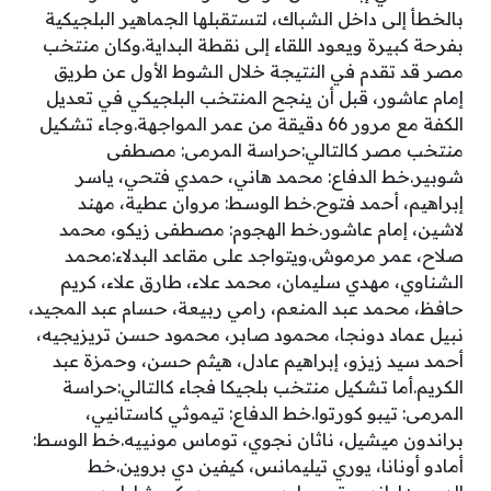
بالخطأ إلى داخل الشباك، لتستقبلها الجماهير البلجيكية
بفرحة كبيرة ويعود اللقاء إلى نقطة البداية.وكان منتخب
مصر قد تقدم في النتيجة خلال الشوط الأول عن طريق
إمام عاشور، قبل أن ينجح المنتخب البلجيكي في تعديل
الكفة مع مرور 66 دقيقة من عمر المواجهة.وجاء تشكيل
منتخب مصر كالتالي:حراسة المرمى: مصطفى
شوبير.خط الدفاع: محمد هاني، حمدي فتحي، ياسر
إبراهيم، أحمد فتوح.خط الوسط: مروان عطية، مهند
لاشين، إمام عاشور.خط الهجوم: مصطفى زيكو، محمد
صلاح، عمر مرموش.ويتواجد على مقاعد البدلاء:محمد
الشناوي، مهدي سليمان، محمد علاء، طارق علاء، كريم
حافظ، محمد عبد المنعم، رامي ربيعة، حسام عبد المجيد،
نبيل عماد دونجا، محمود صابر، محمود حسن تريزيجيه،
أحمد سيد زيزو، إبراهيم عادل، هيثم حسن، وحمزة عبد
الكريم.أما تشكيل منتخب بلجيكا فجاء كالتالي:حراسة
المرمى: تيبو كورتوا.خط الدفاع: تيموثي كاستانيي،
براندون ميشيل، ناثان نجوي، توماس مونييه.خط الوسط:
أمادو أونانا، يوري تيليمانس، كيفين دي بروين.خط