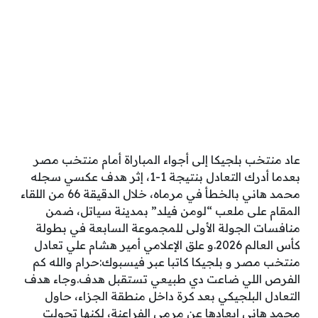
عاد منتخب بلجيكا إلى أجواء المباراة أمام منتخب مصر
بعدما أدرك التعادل بنتيجة 1-1، إثر هدف عكسي سجله
محمد هاني بالخطأ في مرماه، خلال الدقيقة 66 من اللقاء
المقام على ملعب “لومن فيلد” بمدينة سياتل، ضمن
منافسات الجولة الأولى للمجموعة السابعة في بطولة
كأس العالم 2026.و علق الإعلامي أمير هشام علي تعادل
منتخب مصر و بلجيكا كاتبا عبر فيسبوك:حرام والله كم
الفرص اللي ضاعت دي طبيعي تستقبل هدف.وجاء هدف
التعادل البلجيكي بعد كرة داخل منطقة الجزاء، حاول
محمد هاني إبعادها عن مرمى الفراعنة، لكنها تحولت