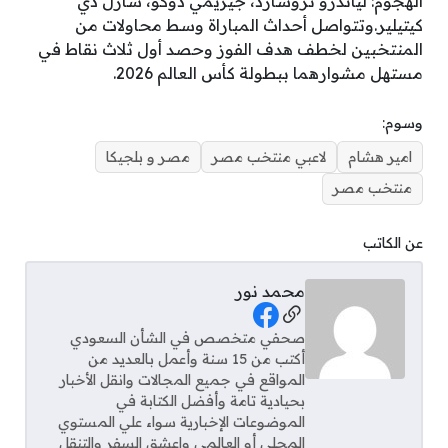
الهجوم: لياندرو تروسارد، جيريمي دوكو، شارل دي
كيتيلير.وتتواصل أحداث المباراة وسط محاولات من
المنتخبين لخطف هدف الفوز وحصد أول ثلاث نقاط في
مستهل مشوارهما ببطولة كأس العالم 2026.
وسوم:
امير هشام
لاعبي منتخب مصر
مصر و بلجيكا
منتخب مصر
عن الكاتب
محمد نور
Social Links
صحفي متخصص في الشأن السعودي
أكتب من 15 سنة وأعمل بالعديد من
المواقع في جميع المجالات وانقل الأخبار
بحيادية تامة وأفضل الكتابة في
الموضوعات الإخبارية سواء علي المستوي
المحلي أو العالمي واعشق السفر والتنقل