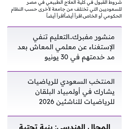
شروط القبول في كلية العلاج الطبيعي في مصر
للسعوديين التي تختلف من جامعة لأخرى حسب النظام
الحكومي أو الخاص.اقرأ أيضاًاقرأ أيضاً
منشور مفبرك..التعليم تنفي
الإستغناء عن معلمي المعاش بعد
مد خدمتهم في 30 يونيو
المنتخب السعودي للرياضيات
يشارك في أولمبياد البلقان
للرياضيات للناشئين 2026
المجال الهندسي: بنية تحتية