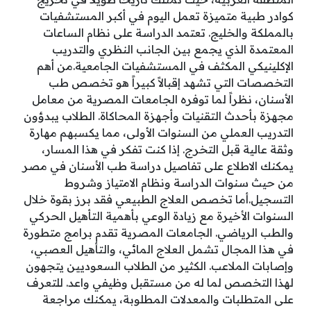
كوادر طبية متميزة تعمل اليوم في أكبر المستشفيات
بالمملكة والخليج. تعتمد الدراسة على نظام الساعات
المعتمدة الذي يجمع بين الجانب النظري والتدريب
الإكلينيكي المكثف في المستشفيات الجامعية.من أهم
التخصصات التي تشهد إقبالاً كبيراً هو تخصص طب
الأسنان، نظراً لما توفره الجامعات المصرية من معامل
مجهزة بأحدث التقنيات وأجهزة المحاكاة. الطلاب يبدؤون
التدريب العملي من السنوات الأولى، مما يكسبهم مهارة
وثقة عالية قبل التخرج. إذا كنت تفكر في هذا المسار،
يمكنك الاطلاع على تفاصيل دراسة طب الأسنان في مصر
من حيث سنوات الدراسة ونظام الامتياز وشروط
التسجيل.أما تخصص العلاج الطبيعي فقد برز بقوة خلال
السنوات الأخيرة مع زيادة الوعي بأهمية التأهيل الحركي
والطب الرياضي. الجامعات المصرية تقدم برامج متطورة
في هذا المجال تشمل العلاج المائي، والتأهيل العصبي،
وإصابات الملاعب. الكثير من الطلاب السعوديين يتجهون
لهذا التخصص لما له من مستقبل وظيفي واعد. للتعرف
على المتطلبات والمعدلات المطلوبة، يمكنك مراجعة