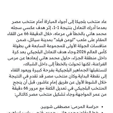
عاد منتخب بلجيكا إلى أجواء المباراة أمام منتخب مصر
بعدما أدرك التعادل بنتيجة 1-1، إثر هدف عكسي سجله
محمد هاني بالخطأ في مرماه، خلال الدقيقة 66 من اللقاء
المقام على ملعب “لومن فيلد” بمدينة سياتل، ضمن
منافسات الجولة الأولى للمجموعة السابعة في بطولة
كأس العالم 2026.وجاء هدف التعادل البلجيكي بعد كرة
داخل منطقة الجزاء، حاول محمد هاني إبعادها عن مرمى
الفراعنة، لكنها تحولت بالخطأ إلى داخل الشباك،
لتستقبلها الجماهير البلجيكية بفرحة كبيرة ويعود اللقاء
إلى نقطة البداية.وكان منتخب مصر قد تقدم في النتيجة
خلال الشوط الأول عن طريق إمام عاشور، قبل أن ينجح
المنتخب البلجيكي في تعديل الكفة مع مرور 66 دقيقة
من عمر المواجهة.وجاء تشكيل منتخب مصر كالتالي:
حراسة المرمى: مصطفى شوبير.
خط الدفاع: محمد هاني، حمدي فتحي، ياسر إبراهيم،