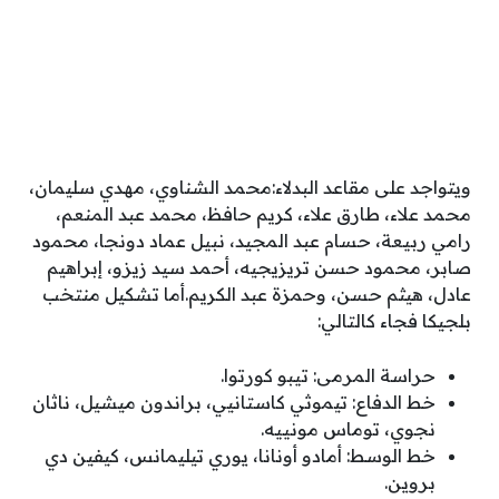
ويتواجد على مقاعد البدلاء:محمد الشناوي، مهدي سليمان،
محمد علاء، طارق علاء، كريم حافظ، محمد عبد المنعم،
رامي ربيعة، حسام عبد المجيد، نبيل عماد دونجا، محمود
صابر، محمود حسن تريزيجيه، أحمد سيد زيزو، إبراهيم
عادل، هيثم حسن، وحمزة عبد الكريم.أما تشكيل منتخب
بلجيكا فجاء كالتالي:
حراسة المرمى: تيبو كورتوا.
خط الدفاع: تيموثي كاستانيي، براندون ميشيل، ناثان
نجوي، توماس مونييه.
خط الوسط: أمادو أونانا، يوري تيليمانس، كيفين دي
بروين.