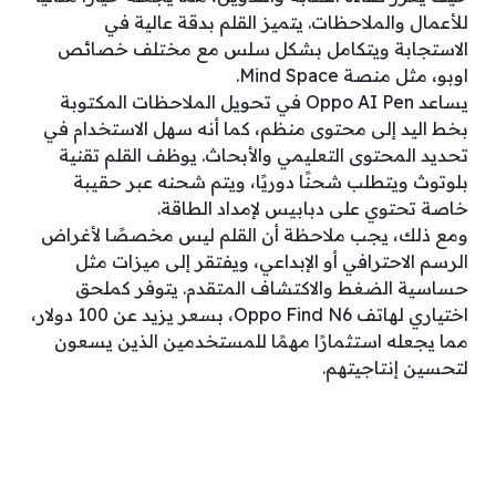
للأعمال والملاحظات. يتميز القلم بدقة عالية في
الاستجابة ويتكامل بشكل سلس مع مختلف خصائص
اوبو، مثل منصة Mind Space.
يساعد Oppo AI Pen في تحويل الملاحظات المكتوبة
بخط اليد إلى محتوى منظم، كما أنه سهل الاستخدام في
تحديد المحتوى التعليمي والأبحاث. يوظف القلم تقنية
بلوتوث ويتطلب شحنًا دوريًا، ويتم شحنه عبر حقيبة
خاصة تحتوي على دبابيس لإمداد الطاقة.
ومع ذلك، يجب ملاحظة أن القلم ليس مخصصًا لأغراض
الرسم الاحترافي أو الإبداعي، ويفتقر إلى ميزات مثل
حساسية الضغط والاكتشاف المتقدم. يتوفر كملحق
اختياري لهاتف Oppo Find N6، بسعر يزيد عن 100 دولار،
مما يجعله استثمارًا مهمًا للمستخدمين الذين يسعون
لتحسين إنتاجيتهم.