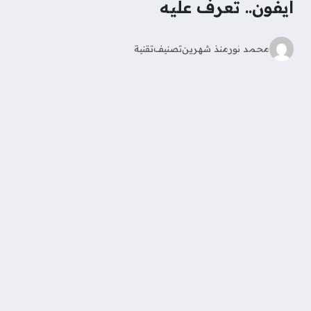
آيفون.. تعرف عليه
محمد نور
منذ شهرين
تصنيف
تقنية
أعلنت آبل في مؤتمر WWDC عن نظام iOS 27، والذي
يأتي مزودا بالعديد من الميزات الجديدة لـ Siri وApple
Intelligence، ومن أبرز هذه التغييرات إضافة تطبيق Siri
جديد كليًا، وهذه هي المرة الأولى التي يتم فيها تثبيت Siri
مسبقًا كتطبيق مستقل لمستخدمي iPhone.