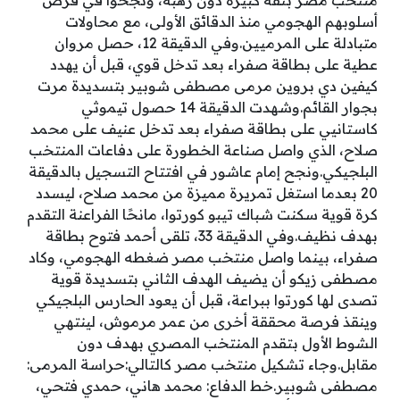
منتخب مصر بثقة كبيرة دون رهبة، ونجحوا في فرض
أسلوبهم الهجومي منذ الدقائق الأولى، مع محاولات
متبادلة على المرميين.وفي الدقيقة 12، حصل مروان
عطية على بطاقة صفراء بعد تدخل قوي، قبل أن يهدد
كيفين دي بروين مرمى مصطفى شوبير بتسديدة مرت
بجوار القائم.وشهدت الدقيقة 14 حصول تيموثي
كاستانيي على بطاقة صفراء بعد تدخل عنيف على محمد
صلاح، الذي واصل صناعة الخطورة على دفاعات المنتخب
البلجيكي.ونجح إمام عاشور في افتتاح التسجيل بالدقيقة
20 بعدما استغل تمريرة مميزة من محمد صلاح، ليسدد
كرة قوية سكنت شباك تيبو كورتوا، مانحًا الفراعنة التقدم
بهدف نظيف.وفي الدقيقة 33، تلقى أحمد فتوح بطاقة
صفراء، بينما واصل منتخب مصر ضغطه الهجومي، وكاد
مصطفى زيكو أن يضيف الهدف الثاني بتسديدة قوية
تصدى لها كورتوا ببراعة، قبل أن يعود الحارس البلجيكي
وينقذ فرصة محققة أخرى من عمر مرموش، لينتهي
الشوط الأول بتقدم المنتخب المصري بهدف دون
مقابل.وجاء تشكيل منتخب مصر كالتالي:حراسة المرمى:
مصطفى شوبير.خط الدفاع: محمد هاني، حمدي فتحي،