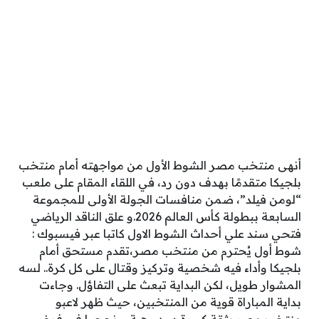
أنهى منتخب مصر الشوط الأول من مواجهته أمام منتخب
بلجيكا متقدمًا بهدف دون رد، في اللقاء المقام على ملعب
“لومن فيلد”، ضمن منافسات الجولة الأولى للمجموعة
السابعة ببطولة كأس العالم 2026.و علق الناقد الرياضي
فتحي سند علي أحداث الشوط الاول كاتبا عبر فيسبوك :
شوط أول يُحترم من منتخب مصر،تقدم مستحق أمام
بلجيكا وأداء فيه شخصية وتركيز وقتال على كل كرة.. لسه
المشوار طويل، لكن البداية تبعث على التفاؤل. وجاءت
بداية المباراة قوية من المنتخبين، حيث ظهر لاعبو