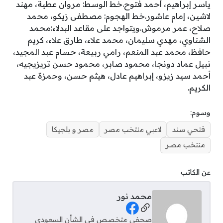
ياسر إبراهيم، أحمد فتوح.خط الوسط: مروان عطية، مهند
لاشين، إمام عاشور.خط الهجوم: مصطفى زيكو، محمد
صلاح، عمر مرموش.ويتواجد على مقاعد البدلاء:محمد
الشناوي، مهدي سليمان، محمد علاء، طارق علاء، كريم
حافظ، محمد عبد المنعم، رامي ربيعة، حسام عبد المجيد،
نبيل عماد دونجا، محمود صابر، محمود حسن تريزيجيه،
أحمد سيد زيزو، إبراهيم عادل، هيثم حسن، وحمزة عبد
الكريم.
وسوم:
فتحي سند
لاعبي منتخب مصر
مصر و بلجيكا
منتخب مصر
عن الكاتب
محمد نور
Social Links
صحفي متخصص في الشأن السعودي