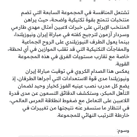
تشتعل المنافسة في المجموعة السابعة التي تضم
منتخبات تتمتع بقوة تكتيكية واضحة، حيث يراهن
المنتخب الإيراني على خبرات لاعبين أمثال مهدي طارمي
وسردار آزمون لترجيح كفته في مباراة إيران ونيوزيلندا،
بينما يعول الطرف النيوزيلندي على الروح الجماعية
والمفاجآت التكتيكية التي قد تقلب الموازين في أي لحظة،
خاصة مع تقارب مستويات الفرق في هذه المجموعة
القوية.
يعكس هذا الصدام الكروي في توقيت مباراة إيران
ونيوزيلندا مدى قوة الاستعدادات التي أجراها الطرفان، إذ
يضع كل مدرب نصب عينيه الفوز كخيار وحيد لضمان
التأهل المبكر، وستكشف الدقائق التسعون عن مدى قدرة
اللاعبين على التعامل مع ضغوط انطلاقة العرس العالمي،
في انتظار ما ستسفر عنه نتيجتها من تغييرات في
خارطة الترتيب النهائي للمجموعة.
وسوم: