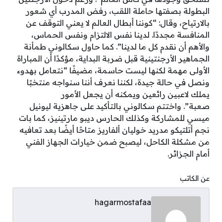
البطولة بصفتها حاملة اللقب، رفض المدرب أي شعور
بالارتياح، وقال: “كوننا أبطال العالم لا يعني التوقف عن
المنافسة مجددًا. لدينا نفس الالتزام ونفس الحماس،
والأهم أن نقدم كل ما لدينا”. كما حاول سكالوني طمأنة
الجماهير الأرجنتينية قبل ضربة البداية، مؤكدًا أن المباراة
الأولى مهمة لكنها ليست حاسمة، مضيفًا “نتعامل بهدوء
ونصل في حالة جيدة، لكننا نعرف أننا سنواجه منتخبًا
يملك لاعبين رائعين ويمكنه أن يجعل الأمور
صعبة”. واختتم سكالوني بالتأكيد على جاهزية ليونيل
ميسي للمشاركة وكذلك الحارس ديبو مارتينيز، كما بات
نجم أتلتيكو مدريد خوليان ألفاريز متاحًا أيضًا بعد تعافيه
من مشكلة الكاحل، ليصبح ضمن خيارات الجهاز الفني
أمام الجزائر.
عن الكاتب
hagarmostafaa