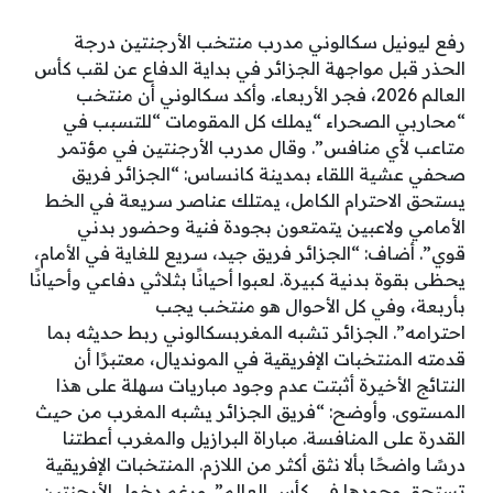
رفع ليونيل سكالوني مدرب منتخب الأرجنتين درجة
الحذر قبل مواجهة الجزائر في بداية الدفاع عن لقب كأس
العالم 2026، فجر الأربعاء. وأكد سكالوني أن منتخب
“محاربي الصحراء “يملك كل المقومات “للتسبب في
متاعب لأي منافس”. وقال مدرب الأرجنتين في مؤتمر
صحفي عشية اللقاء بمدينة كانساس: “الجزائر فريق
يستحق الاحترام الكامل، يمتلك عناصر سريعة في الخط
الأمامي ولاعبين يتمتعون بجودة فنية وحضور بدني
قوي”. أضاف: “الجزائر فريق جيد، سريع للغاية في الأمام،
يحظى بقوة بدنية كبيرة. لعبوا أحيانًا بثلاثي دفاعي وأحيانًا
بأربعة، وفي كل الأحوال هو منتخب يجب
احترامه”. الجزائر تشبه المغربسكالوني ربط حديثه بما
قدمته المنتخبات الإفريقية في المونديال، معتبرًا أن
النتائج الأخيرة أثبتت عدم وجود مباريات سهلة على هذا
المستوى. وأوضح: “فريق الجزائر يشبه المغرب من حيث
القدرة على المنافسة. مباراة البرازيل والمغرب أعطتنا
درسًا واضحًا بألا نثق أكثر من اللازم. المنتخبات الإفريقية
تستحق وجودها في كأس العالم”. ورغم دخول الأرجنتين