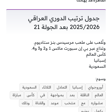
القاهرة.قد يهمك
جدول ترتيب الدوري العراقي
2025/2026 بعد الجولة 21
وتُلعب على ملعب مرسيدس بنز ستاديوم.
وتذاع عبر بي إن سبورت ماكس 1 و2 و3 و4.
كأس العالم
إسبانيا
السعودية
وسوم:
أوروجواي
إسبانيا
التعادل
الثلاثاء
السعودية
العالم
الناقلة
بعد
بمواجهة
في
كأس
مباراة
مشواره
مع
منتخب
موعد
والقناة
وذلك
يكمل
يونيو