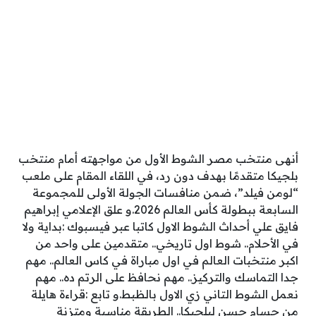
أنهى منتخب مصر الشوط الأول من مواجهته أمام منتخب
بلجيكا متقدمًا بهدف دون رد، في اللقاء المقام على ملعب
“لومن فيلد”، ضمن منافسات الجولة الأولى للمجموعة
السابعة ببطولة كأس العالم 2026.و علق الإعلامي إبراهيم
فايق علي أحداث الشوط الاول كاتبا عبر فيسبوك :‏بداية ولا
في الأحلام.. شوط اول تاريخي.. متقدمين على واحد من
اكبر منتخبات العالم في اول مباراة في كاس العالم.. مهم
جدا التماسك والتركيز.. مهم نحافظ على الرتم ده.. مهم
نعمل الشوط التاني زي الاول بالظبط.و تابع :‏قراءة هايلة
من حسام حسن لبلجيكا.. الطريقة مناسبة ومتزنة