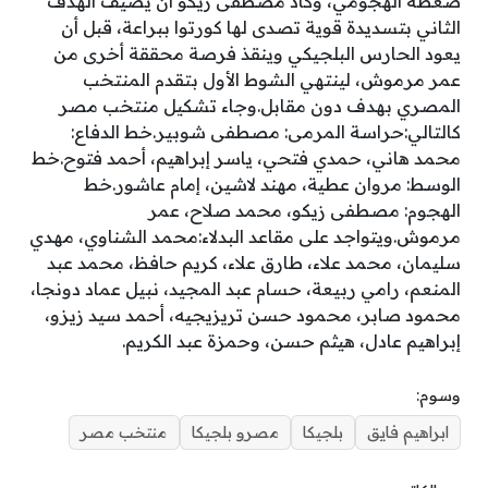
ضغطه الهجومي، وكاد مصطفى زيكو أن يضيف الهدف
الثاني بتسديدة قوية تصدى لها كورتوا ببراعة، قبل أن
يعود الحارس البلجيكي وينقذ فرصة محققة أخرى من
عمر مرموش، لينتهي الشوط الأول بتقدم المنتخب
المصري بهدف دون مقابل.وجاء تشكيل منتخب مصر
كالتالي:حراسة المرمى: مصطفى شوبير.خط الدفاع:
محمد هاني، حمدي فتحي، ياسر إبراهيم، أحمد فتوح.خط
الوسط: مروان عطية، مهند لاشين، إمام عاشور.خط
الهجوم: مصطفى زيكو، محمد صلاح، عمر
مرموش.ويتواجد على مقاعد البدلاء:محمد الشناوي، مهدي
سليمان، محمد علاء، طارق علاء، كريم حافظ، محمد عبد
المنعم، رامي ربيعة، حسام عبد المجيد، نبيل عماد دونجا،
محمود صابر، محمود حسن تريزيجيه، أحمد سيد زيزو،
إبراهيم عادل، هيثم حسن، وحمزة عبد الكريم.
وسوم:
ابراهيم فايق
بلجيكا
مصرو بلجيكا
منتخب مصر