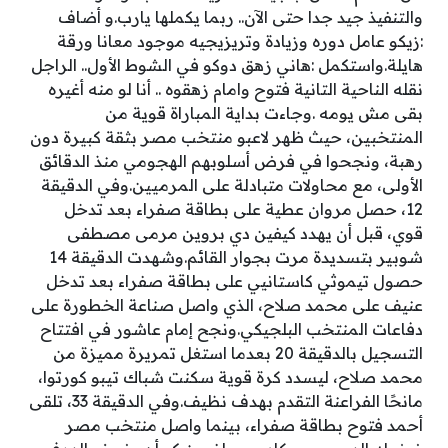
والتنفيذ جيد جدا حتى الآن.. ربما يكملها يارب.و أضاف
:‏زيكو عامل دوره وزيادة وتريزيجيه موجود معانا ورقة
هايلة.واستكمل :‏هاني زهق دوكو في الشوط الأول.. الراجل
نقله الناحية التانية فتوح وامام زهقوه .. أنا لو منه أغيره
بقى مش يومه .وجاءت بداية المباراة قوية من
المنتخبين، حيث ظهر لاعبو منتخب مصر بثقة كبيرة دون
رهبة، ونجحوا في فرض أسلوبهم الهجومي منذ الدقائق
الأولى، مع محاولات متبادلة على المرميين.وفي الدقيقة
12، حصل مروان عطية على بطاقة صفراء بعد تدخل
قوي، قبل أن يهدد كيفين دي بروين مرمى مصطفى
شوبير بتسديدة مرت بجوار القائم.وشهدت الدقيقة 14
حصول تيموثي كاستانيي على بطاقة صفراء بعد تدخل
عنيف على محمد صلاح، الذي واصل صناعة الخطورة على
دفاعات المنتخب البلجيكي.ونجح إمام عاشور في افتتاح
التسجيل بالدقيقة 20 بعدما استغل تمريرة مميزة من
محمد صلاح، ليسدد كرة قوية سكنت شباك تيبو كورتوا،
مانحًا الفراعنة التقدم بهدف نظيف.وفي الدقيقة 33، تلقى
أحمد فتوح بطاقة صفراء، بينما واصل منتخب مصر