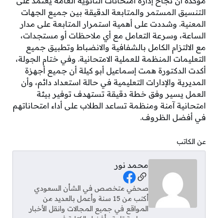
مؤكدة أن نجاح إدارة امتحانات الثانوية العامة يعتمد على
التنسيق المستمر والمتابعة الدقيقة بين جميع الجهات
المعنية. وشددت على أهمية استمرار المتابعة على مدار
الساعة، وسرعة التعامل مع أي ملاحظات أو مستجدات،
مع الالتزام الكامل بالشفافية والانضباط وتطبيق جميع
التعليمات المنظمة للعملية الامتحانية. وفي ختام الجولة،
أكدت الدكتورة همت إسماعيل أبو كيلة أن جميع أجهزة
المديرية والإدارات التعليمية في حالة استعداد دائم، وأن
العمل يسير وفق خطة دقيقة تستهدف توفير بيئة
امتحانية آمنة ومنظمة تساعد الطلاب على أداء امتحاناتهم
في أفضل الظروف.
عن الكاتب
محمد نور
Social Links
صحفي متخصص في الشأن السعودي
أكتب من 15 سنة وأعمل بالعديد من
المواقع في جميع المجالات وانقل الأخبار