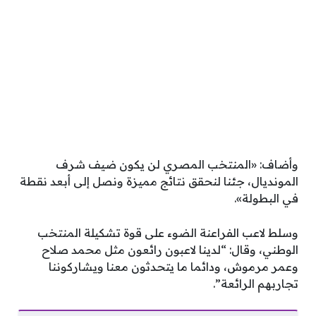
وأضاف: «المنتخب المصري لن يكون ضيف شرف
المونديال، جئنا لنحقق نتائج مميزة ونصل إلى أبعد نقطة
في البطولة».
وسلط لاعب الفراعنة الضوء على قوة تشكيلة المنتخب
الوطني، وقال: “لدينا لاعبون رائعون مثل محمد صلاح
وعمر مرموش، ودائما ما يتحدثون معنا ويشاركوننا
تجاربهم الرائعة”.