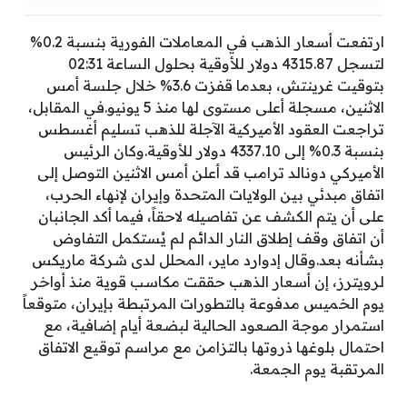
ارتفعت أسعار الذهب في المعاملات الفورية بنسبة 0.2%
لتسجل 4315.87 دولار للأوقية بحلول الساعة 02:31
بتوقيت غرينتش، بعدما قفزت 3.6% خلال جلسة أمس
الاثنين، مسجلة أعلى مستوى لها منذ 5 يونيو.في المقابل،
تراجعت العقود الأميركية الآجلة للذهب تسليم أغسطس
بنسبة 0.3% إلى 4337.10 دولار للأوقية.وكان الرئيس
الأميركي دونالد ترامب قد أعلن أمس الاثنين التوصل إلى
اتفاق مبدئي بين الولايات المتحدة وإيران لإنهاء الحرب،
على أن يتم الكشف عن تفاصيله لاحقاً، فيما أكد الجانبان
أن اتفاق وقف إطلاق النار الدائم لم يُستكمل التفاوض
بشأنه بعد.وقال إدوارد ماير، المحلل لدى شركة ماريكس
لرويترز، إن أسعار الذهب حققت مكاسب قوية منذ أواخر
يوم الخميس مدفوعة بالتطورات المرتبطة بإيران، متوقعاً
استمرار موجة الصعود الحالية لبضعة أيام إضافية، مع
احتمال بلوغها ذروتها بالتزامن مع مراسم توقيع الاتفاق
المرتقبة يوم الجمعة.