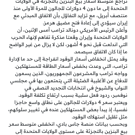
تراجع متوسط أسعار بيع البنزين بالتجزئة في الولايات
المتحدة إلى ما دون 4 دولارات للجالون للمرة الأولى منذ
منتصف أبريل، مع تزايد التفاؤل بأن الاتفاق المبدئي مع
إيران سيؤدي إلى إعادة فتح مضيق هرمز.
وأعلن الرئيس الأمريكي دونالد ترامب أمس الإثنين، أن
الولايات المتحدة وإيران وقعتا مذكرة تفاهم لإنهاء الحرب
التي اندلعت قبل نحو 4 أشهر، لكن لا يزال من غير الواضح
ما إذا كان الاتفاق سيصمد.
وقد يمثل انخفاض أسعار الوقود انفراجة إلى حد ما لإدارة
ترامب، التي وعدت بخفض أسعار الطاقة للمستهلكين.
وواجه ترامب والمشرعون الجمهوريون، الذين يسعون
للدفاع عن الأغلبية الضئيلة التي يتمتعون بها في مجلسي
النواب والشيوخ في انتخابات التجديد النصفي في
نوفمبر، ردود فعل سلبية بسبب ارتفاع تكلفة الوقود.
ويعتبر سعر 4 دولارات للجالون على نطاق واسع حاجزا
نفسيا، إذ يبدأ بعض المستهلكين عنده في تغيير سلوكهم،
مثل تقليل استهلاك الوقود.
وبحسب بيانات منصة جاس بادي، انخفض متوسط سعر
بيع البنزين بالتجزئة على مستوى الولايات المتحدة إلى