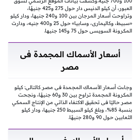
100 و700 جنيه.وكشفت بيانات الموقع الرسمي لسوق
العبور، أن كيلو الدنيس دار حول 275 و425 جنيهًا،
وتراوحت أسعار المرجان بين 100 و240 جنيها، ودار كيلو
«سبيط، وكاليمارى، وسابيا» حول 25 و400 جنيه، ودارت
المكرونة السويسى حول 75 و145 جنيها.
أسعار الأسماك المجمدة فى
مصر
وجاءت أسعار الأسماك المجمدة فى مصر كالتالى: كيلو
المكرونة المجمدة تراوح بين 30 و60 جنيهًا، ونجحت
مصر حاليًا فى تحقيق الاكتفاء الذاتي من الإنتاج السمكي
بنسبة 85%، وبلغ كيلو السبيط 250 جنيها، ودار كيلو
الثعابين حول 90 و280 جنيهًا.