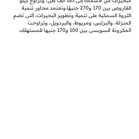
البحيرات من الأسماك إلى 183 ألف طن، وتراوح كيلو
القاروص بين 170 و270 جنيهًا.وتعتمد محاور تنمية
الثروة السمكية على تنمية وتطوير البحيرات، التى تضم
المنزلة، والبرلس، ومريوط، والبردويل، وتراوحت
المكرونة السويسى بين 100 و170 جنيها للمستهلك.