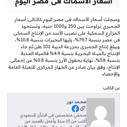
أسعار الأسماك فى مصر اليوم
وسجلت أسعار الأسماك فى مصر اليوم كالتالى: أسعار
الجمبري تراوحت بين 250 و1000 جنيه، وتستحوذ
المزارع السمكية على نصيب الأسد من الإنـتاج السمكى
فى مصر بنسبة 79.7%، يليها البحيرات بنـسبة 10.8%،
ويبلغ إنتاج الجمبرى بمزرعة الديبة 102 طن.ثم جاء
الإنـتـاج بالميــاه البحـريـة بنسبة 4.9% فالمياه العـذبة
بنـسبة 3.8%، نهاية بحقول الأرز بنسبة 0.8% من إجمالى
الإنتاج، وفق بيان صادر عن الجهاز المركزى للتعبئة العامة
والإحصاء.
عن الكاتب
محمد نور
Social Links
صحفي متخصص في الشأن السعودي
أكتب من 15 سنة وأعمل بالعديد من
المواقع في جميع المجالات وانقل الأخبار