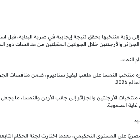
ة إلى رؤية منتخبها يحقق نتيجة إيجابية في ضربة البداية، قبل 
جزائر والأرجنتين خلال الجولتين المقبلتين من منافسات دور ال
م النمسا
ه منتخب النمسا على ملعب ليفيز ستاديوم، ضمن منافسات الجول
 2026.
نتخبات الأرجنتين والجزائر إلى جانب الأردن والنمسا، ما يجعل
ي غاية الصعوبة.
يد
ريًا على المستوى التحكيمي، بعدما اختارت لجنة الحكام التابعة 