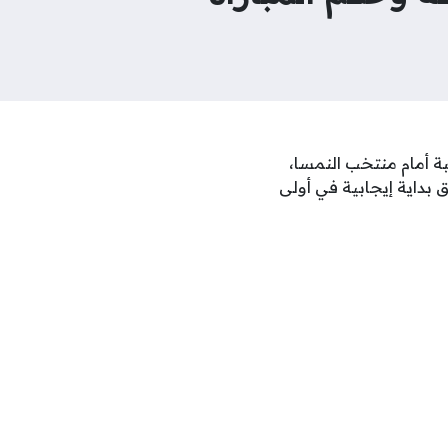
ره في بطولة كأس العالم 2026 بمواجهة مرتقبة أمام منتخب النمسا،
بداية إيجابية في أولى