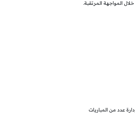
لعالم 2026، بعدما أسند “فيفا” إدارة عدد من المباريات