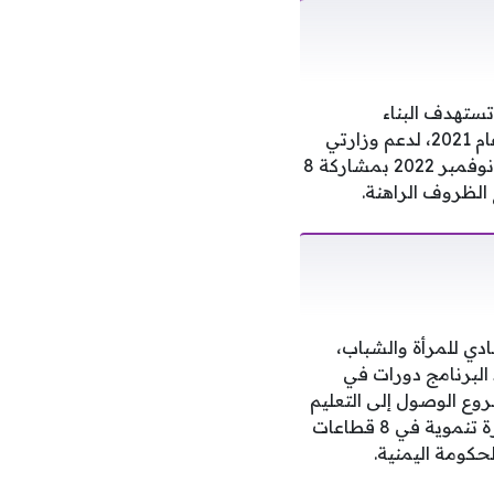
تستهدف البناء
المؤسسي والفني. وقد تجلى ذلك في “برنامج بناء القدرات الشامل” الذي انطلق منتصف عام 2021، لدعم وزارتي
التخطيط والتعاون الدولي، والمالية في اليمن. كما استضاف البرنامج ورشة عمل كبرى في نوفمبر 2022 بمشاركة 8
لظروف الراهنة.
دي للمرأة والشباب،
 البرنامج دورات في
روع الوصول إلى التعليم
في الريف”. وتندرج جميع هذه المبادرات ضمن مصفوفة ضخمة تضم 287 مشروعاً ومبادرة تنموية في 8 قطاعات
لحكومة اليمنية.