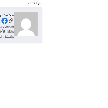
عن الكاتب
محمد نو
al Links
وانقل الأ
واعشق الس