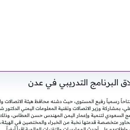
ق البرنامج التدريبي في عدن
تتاحاً رسمياً رفيع المستوى، حيث دشنه محافظ هيئة الاتصالات و
لي، بمشاركة وزير الاتصالات وتقنية المعلومات اليمني الدكتور 
مج السعودي لتنمية وإعمار اليمن المهندس حسن العطاس، وذلك ع
محاور متخصصة قدمتها نخبة من الخبراء والمختصين في الهيئة،
ن، وإطلاعهم على أحدث الممارسات والتقنيات العالمية.اقرأ أيضاً