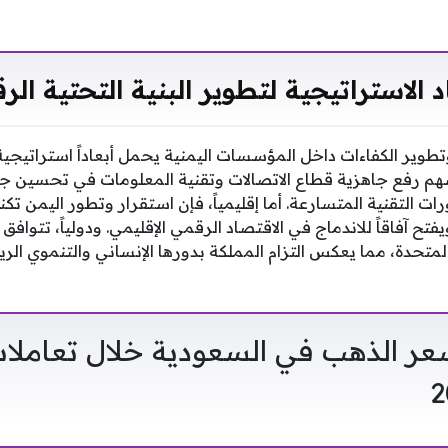
اد الاستراتيجية لتطوير البنية التحتية الر
تطوير الكفاءات داخل المؤسسات اليمنية يحمل أبعاداً استراتيجية
هم رفع جاهزية قطاع الاتصالات وتقنية المعلومات في تحسين ج
ات التقنية المتسارعة. أما إقليمياً، فإن استقرار وتطور اليمن تكن
تح آفاقاً للاندماج في الاقتصاد الرقمي الإقليمي. ودولياً، تتوافق
المتحدة، مما يعكس التزام المملكة بدورها الإنساني والتنموي ال
ر الذهب في السعودية خلال تعاملات 