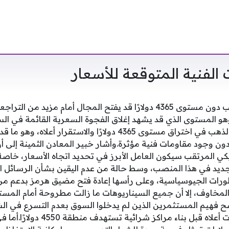
 الفنية المتوقعة للأسعار
4210 دولارات، وهو المستوى الذي قد يشهد إغلاق الفجوة السعرية القائمة ف
الإيجابي يتمثل في نجاح الذهب في اختراق مستوى 4365 دولارًا والاس
ى 4540 دولارًا دون وجود مقاومات فنية مؤثرة.وأشار خبير المعادن الثمينة 
ريكي المرتقب سيكون العامل الأبرز في تحديد اتجاه الأسعار، خاص
جديد في هذا المنصب، وسط حالة من عدم اليقين بشأن الرسائل ا
ورات الجيوسياسية، وعلى رأسها إعادة فتح مضيق هرمز بدعم من ال
اوف، إلا أن جميع السيناريوهات ما زالت مطروحة أمام المستث
ح فهيم المستثمرين الذين لم يدخلوا السوق بعدم التسرع في الشر
مستوى 4365 دولارًا والثبات أعلاه قبل