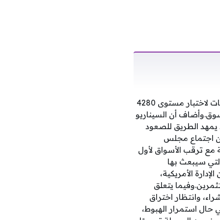
وأوضح فهيم أن بقاء الذهب دون مستوى 4365 دولارًا قد يفتح المجال أمام مزيد من التراجعات لاختبار مستوى 4280
ي السوق.وأضاف أن السيناريو
تقرار أعلاه، وهو ما قد يمهد الطريق للصعود
إلى أن اجتماع مجلس
ة مع ترقب الأسواق لأول
لتي سيبعث بها
إدارة الأمريكية،
مرين.وفيما يتعلق
اء، وانتظار اختراق
 بناء مراكز شرائية تستهدف منطقة 4550 دولارًا.أما في حال استمرار الهبوط،