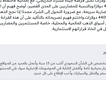
أى أن مستويات 4210 دولارات تمثل فرصة جيدة للشراء التدريجي، مع إمكانية الاح
كمضاربة سريعة، مع ضرورة التحول إلى الشراء مجددًا إذا نجح الذه
المستوى والصعود أعلى 4405 دولارات.واختتم فهيم تصريحاته بالتأكيد على أن هذه ا
أسواق الذهب العالمية والمحلية، خاصة المستثمرين والمضاربي
 في اتخاذ قراراتهم الاستثمارية.
ر
Soci
صحفي متخصص في الشأن السعودي أكتب من 15 سنة وأعمل بال
خبار بحيادية تامة وأفضل الكتابة في الموضوعات الإخبارية سواء علي المستو
فر والتنقل والسيارات وأحب الإطلاع على كل جديد