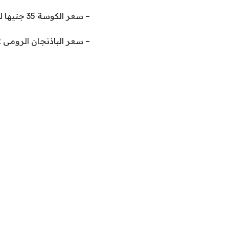
– سعر الكوسة 35 جنيها للكيلو .
– سعر الباذنجان الرومى 22جنيها للكيلو .