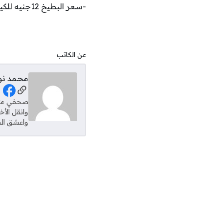
-سعر البطيخ 12جنيه للكيلو .
عن الكاتب
محمد نو
al Links
وانقل الأ
واعشق الس