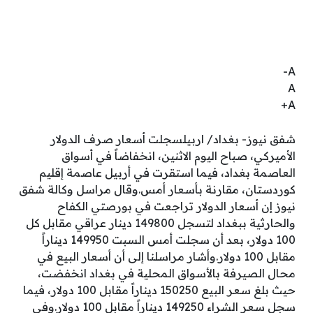
A-
A
A+
شفق نيوز- بغداد/ اربيلسجلت أسعار صرف الدولار
الأميركي، صباح اليوم الاثنين، انخفاضاً في أسواق
العاصمة بغداد، فيما استقرت في أربيل عاصمة إقليم
كوردستان، مقارنة بأسعار أمس.وقال مراسل وكالة شفق
نيوز إن أسعار الدولار تراجعت في بورصتي الكفاح
والحارثية ببغداد لتسجل 149800 دينار عراقي مقابل كل
100 دولار، بعد أن سجلت أمس السبت 149950 ديناراً
مقابل 100 دولار.وأشار مراسلنا إلى أن أسعار البيع في
محال الصيرفة بالأسواق المحلية في بغداد انخفضت،
حيث بلغ سعر البيع 150250 ديناراً مقابل 100 دولار، فيما
سجل سعر الشراء 149250 ديناراً مقابل 100 دولار.وفي