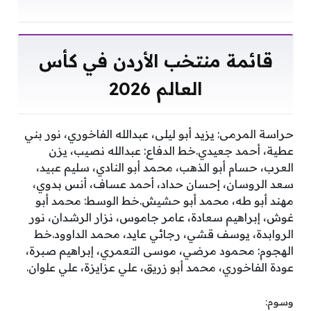
قائمة منتخب الأردن في كأس
العالم 2026
حراسة المرمى: يزيد أبو ليلى، عبدالله الفاخوري، نور بني
عطية، أحمد جعيدي.خط الدفاع: عبدالله نصيب، يزن
العرب، حسام أبو الذهب، محمد أبو النادي، سليم عبيد،
سعد الروسان، إحسان حداد، أحمد عساف، أنس بدوي،
مهند أبو طه، محمد أبو حشيش.خط الوسط: محمد أبو
غوش، إبراهيم سعادة، عامر جاموس، نزار الرشدان، نور
الروابدة، يوسف قشي، رجائي عايد، محمد الداوود.خط
الهجوم: محمود مرضي، موسى التعمري، إبراهيم صبرة،
عودة الفاخوري، محمد أبو زريق، علي عزايزة، علي علوان.
وسوم: