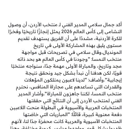
أكد جمال سلامي المدير الفني لـ منتخب الأردن، أن وصول
النشامى إلى كأس العالم 2026 يمثل إنجازًا تاريخيًا وفخرًا
للكرة الأردنية، مشددًا على أن الفريق يستهدف تقديم
مستوى يليق بهذه المشاركة الأولى في تاريخ
المونديال.وقال سلامي في تصريحات قبل مواجهة
منتخب النمسا: “وجودنا في كأس العالم هو بحد ذاته
مجد وتاريخ، والمباراة الأولى مهمة جدًا، سنواجه منتخبًا
قويًا، لكن هدفنا أن نبدأ بشكل جيد ونحقق نتيجة
إيجابية”.وأضاف: “لدينا لاعبون يمتلكون المؤهلات
والقدرات التي تساعدهم على مجاراة المنافس، نحترم
منتخب النمسا، لكننا جاهزون للمباراة”.وأشار المدير
الفني لمنتخب الأردن إلى أن النتائج التي حققتها
المنتخبات العربية والآسيوية في البطولة منحت اللاعبين
دفعة معنوية كبيرة، قائلًا: “المباريات التي خاضتها
المنتخبات الآسيوية والعربية كانت محفزة جدًا لنا، لأنهم
ظهروا بشكل قوي وواجهوا مدارس كروية مختلفة، وهذا