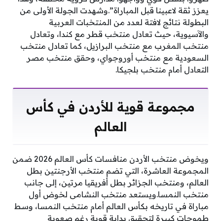
يعزز ثقة لاعبينا قبل المباراة”.وشهدت الجولة الأولى من
البطولة نتائج لافتة لعدد من المنتخبات العربية
والآسيوية، حيث تعادل منتخب قطر مع كندا، وتعادل
منتخب المغرب مع منتخب البرازيل، كما تعادل منتخب
السعودية مع منتخب أوروجواي، وحقق منتخب مصر
التعادل أمام منتخب بلجيكا.
مجموعة قوية للأردن في كأس
العالم
ويخوض منتخب الأردن منافسات كأس العالم 2026 ضمن
المجموعة العاشرة، التي تضم منتخب الأرجنتين بطل
العالم، ومنتخب الجزائر بطل أفريقيا مرتين، إلى جانب
منتخب النمسا.ويستعد منتخب النشامى لخوض أول
مباراة في تاريخه بكأس العالم أمام منتخب النمسا، وسط
طموحات كبيرة لتحقيق بداية قوية رغم صعوبة