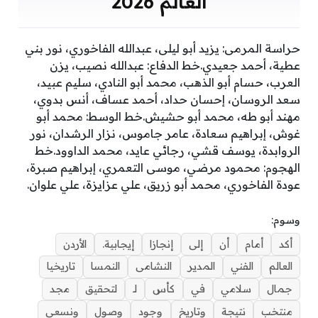
العالم 2026
حراسة المرمى: يزيد أبو ليلى، عبدالله الفاخوري، نور بني
عطية، أحمد جعيدي.خط الدفاع: عبدالله نصيب، يزن
العرب، حسام أبو الذهب، محمد أبو النادي، سليم عبيد،
سعد الروسان، إحسان حداد، أحمد عساف، أنس بدوي،
مهند أبو طه، محمد أبو حشيش.خط الوسط: محمد أبو
غوش، إبراهيم سعادة، عامر جاموس، نزار الرشدان، نور
الروابدة، يوسف قشي، رجائي عايد، محمد الداوود.خط
الهجوم: محمود مرضي، موسى التعمري، إبراهيم صبرة،
عودة الفاخوري، محمد أبو زريق، علي عزايزة، علي علوان.
وسوم:
أكد
أمام
أن
إلى
إنجازا
إيجابية.
الأردن
العالم
الفني
المدير
النشامى
النمسا
تاريخيا
جمال
سلامي
في
كأس
لـ
لتحقيق
مجد
منتخب
نتيجة
وتاريخ
وجود
وصول
ونسعى