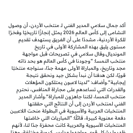
أكد جمال سلامي المدير الفني لـ منتخب الأردن، أن وصول
النشامى إلى كأس العالم 2026 يمثل إنجازًا تاريخيًا وفخرًا
للكرة الأردنية، مشددًا على أن الفريق يستهدف تقديم
مستوى يليق بهذه المشاركة الأولى في تاريخ
المونديال.وقال سلامي في تصريحات قبل مواجهة
منتخب النمسا: “وجودنا في كأس العالم هو بحد ذاته
مجد وتاريخ، والمباراة الأولى مهمة جدًا، سنواجه منتخبًا
قويًا، لكن هدفنا أن نبدأ بشكل جيد ونحقق نتيجة
إيجابية”.وأضاف: “لدينا لاعبون يمتلكون المؤهلات
والقدرات التي تساعدهم على مجاراة المنافس، نحترم
منتخب النمسا، لكننا جاهزون للمباراة”.وأشار المدير
الفني لمنتخب الأردن إلى أن النتائج التي حققتها
المنتخبات العربية والآسيوية في البطولة منحت اللاعبين
دفعة معنوية كبيرة، قائلًا: “المباريات التي خاضتها
المنتخبات الآسيوية والعربية كانت محفزة جدًا لنا، لأنهم
ظهروا بشكل قوي وواجهوا مدارس كروية مختلفة، وهذا